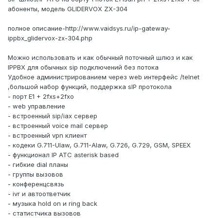
абоненты, модель GLIDERVOX ZX-304
полное описание-http://www.vaidsys.ru/ip-gateway-
ippbx_glidervox-zx-304.php
Можно использовать и как обычный поточный шлюз и как
IPPBX для обычных sip подключений без потока
Удобное администрированием через web интерфейс /telnet
,большой набор функций, поддержка sIP протокола
- порт E1 + 2fxs+2fxo
- web управление
- вcтроенный sip/iax сервер
- встроенный voice mail сервер
- встроенный vpn клиент
- кодеки G.711-Ulaw, G.711-Alaw, G.726, G.729, GSM, SPEEX
- функционал IP АТС asterisk based
- гибкие dial планы
- группы вызовов
- конференцсвязь
- ivr и автоответчик
- музыка hold on и ring back
- статистчика вызовов