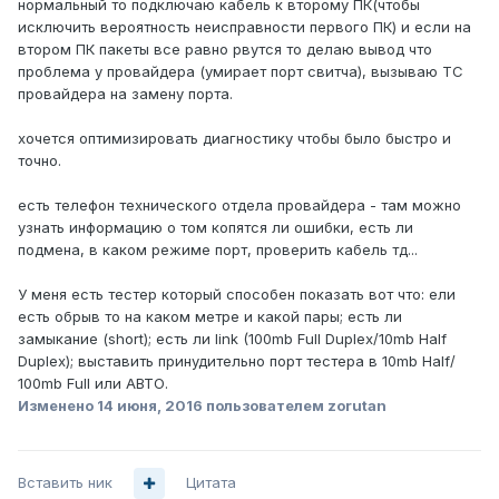
нормальный то подключаю кабель к второму ПК(чтобы
исключить вероятность неисправности первого ПК) и если на
втором ПК пакеты все равно рвутся то делаю вывод что
проблема у провайдера (умирает порт свитча), вызываю ТС
провайдера на замену порта.
хочется оптимизировать диагностику чтобы было быстро и
точно.
есть телефон технического отдела провайдера - там можно
узнать информацию о том копятся ли ошибки, есть ли
подмена, в каком режиме порт, проверить кабель тд...
У меня есть тестер который способен показать вот что: ели
есть обрыв то на каком метре и какой пары; есть ли
замыкание (short); есть ли link (100mb Full Duplex/10mb Half
Duplex); выставить принудительно порт тестера в 10mb Half/
100mb Full или АВТО.
Изменено
14 июня, 2016
пользователем zorutan
Вставить ник
Цитата