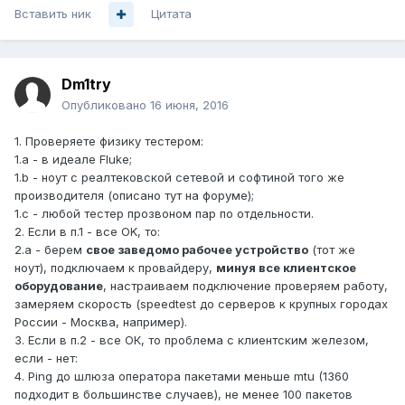
Вставить ник
Цитата
Dm1try
Опубликовано
16 июня, 2016
1. Проверяете физику тестером:
1.а - в идеале Fluke;
1.b - ноут с реалтековской сетевой и софтиной того же
производителя (описано тут на форуме);
1.с - любой тестер прозвоном пар по отдельности.
2. Если в п.1 - все OK, то:
2.а - берем
свое заведомо рабочее устройство
(тот же
ноут), подключаем к провайдеру,
минуя все клиентское
оборудование
, настраиваем подключение проверяем работу,
замеряем скорость (speedtest до серверов к крупных городах
России - Москва, например).
3. Eсли в п.2 - все ОК, то проблема с клиентским железом,
если - нет:
4. Ping до шлюза оператора пакетами меньше mtu (1360
подходит в большинстве случаев), не менее 100 пакетов