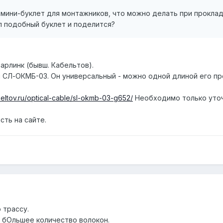
мини-буклет для монтажников, что можно делать при прокладк
л подобный буклет и поделится?
арлинк (бывш. Кабельтов).
 СЛ-ОКМБ-03. Он универсальный - можно одной длиной его про
eltov.ru/optical-cable/sl-okmb-03-g652/
Необходимо только уточ
сть на сайте.
 трассу.
а бОльшее количество волокон.