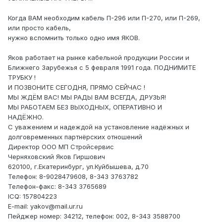
Когда ВАМ необходим кабель П-296 или П-270, или П-269,
или просто кабель,
нужно вспомнить только одно имя ЯКОВ.
Яков работает на рынке кабельной продукции России и
Ближнего Зарубежья с 5 февраля 1991 года. ПОДНИМИТЕ
ТРУБКУ !
И ПОЗВОНИТЕ СЕГОДНЯ, ПРЯМО СЕЙЧАС !
МЫ ЖДЁМ ВАС! МЫ РАДЫ ВАМ ВСЕГДА, ДРУЗЬЯ!
МЫ РАБОТАЕМ БЕЗ ВЫХОДНЫХ, ОПЕРАТИВНО И
НАДЁЖНО.
С уважением и надеждой на установление надёжных и
долговременных партнёрских отношений
Директор ООО МП Стройсервис
Черняховский Яков Гиршович
620100, г.Екатеринбург, ул.Куйбышева, д.70
Телефон: 8-9028479608, 8-343 3763782
Телефон-факс: 8-343 3765689
ICQ: 157804223
E-mail: yakov@mail.ur.ru
Пейджер номер: 34212, телефон: 002, 8-343 3588700