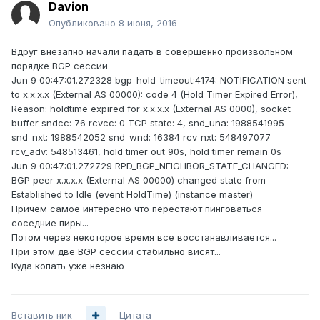
Davion
Опубликовано
8 июня, 2016
Вдруг внезапно начали падать в совершенно произвольном
порядке BGP сессии
Jun 9 00:47:01.272328 bgp_hold_timeout:4174: NOTIFICATION sent
to x.x.x.x (External AS 00000): code 4 (Hold Timer Expired Error),
Reason: holdtime expired for x.x.x.x (External AS 0000), socket
buffer sndcc: 76 rcvcc: 0 TCP state: 4, snd_una: 1988541995
snd_nxt: 1988542052 snd_wnd: 16384 rcv_nxt: 548497077
rcv_adv: 548513461, hold timer out 90s, hold timer remain 0s
Jun 9 00:47:01.272729 RPD_BGP_NEIGHBOR_STATE_CHANGED:
BGP peer x.x.x.x (External AS 00000) changed state from
Established to Idle (event HoldTime) (instance master)
Причем самое интересно что перестают пинговаться
соседние пиры...
Потом через некоторое время все восстанавливается...
При этом две BGP сессии стабильно висят...
Куда копать уже незнаю
Вставить ник
Цитата