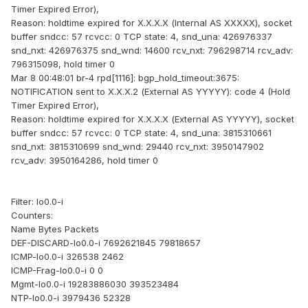
Timer Expired Error),
Reason: holdtime expired for Х.Х.Х.Х (Internal AS ХХХХХ), socket
buffer sndcc: 57 rcvcc: 0 TCP state: 4, snd_una: 426976337
snd_nxt: 426976375 snd_wnd: 14600 rcv_nxt: 796298714 rcv_adv:
796315098, hold timer 0
Mar 8 00:48:01 br-4 rpd[1116]: bgp_hold_timeout:3675:
NOTIFICATION sent to Х.Х.Х.2 (External AS YYYYY): code 4 (Hold
Timer Expired Error),
Reason: holdtime expired for Х.Х.Х.Х (External AS YYYYY), socket
buffer sndcc: 57 rcvcc: 0 TCP state: 4, snd_una: 3815310661
snd_nxt: 3815310699 snd_wnd: 29440 rcv_nxt: 3950147902
rcv_adv: 3950164286, hold timer 0
Filter: lo0.0-i
Counters:
Name Bytes Packets
DEF-DISCARD-lo0.0-i 7692621845 79818657
ICMP-lo0.0-i 326538 2462
ICMP-Frag-lo0.0-i 0 0
Mgmt-lo0.0-i 19283886030 393523484
NTP-lo0.0-i 3979436 52328