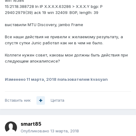
win 16384
15:21:18.388728 In IP X.X.X.X.63286 > X.X.X.Y bgp: P
2940:2979(39) ack 19 win 32409: BGP, length: 39
выставили MTU Discovery, jambo Frame
Все наши действия не привели к желаемому результату, а
спустя сутки Junic работал как ни в чем не было.
Коллеги нужен совет, каковы мои должны быть действия при
следующем апокалипсисе?
Изменено
11 марта, 2018
пользователем kvasyan
Вставить ник
Цитата
smart85
Опубликовано
13 марта, 2018