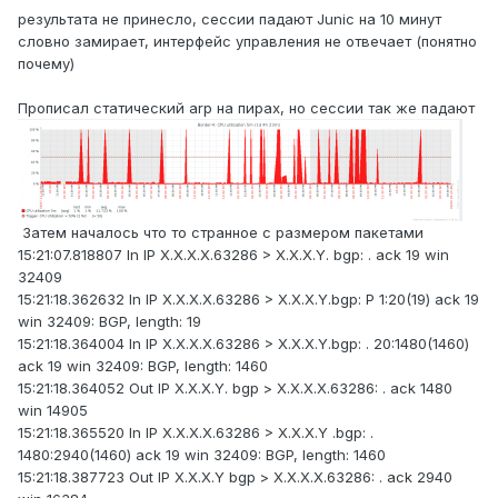
результата не принесло, сессии падают Junic на 10 минут
словно замирает, интерфейс управления не отвечает (понятно
почему)
Прописал статический arp на пирах, но сессии так же падают
Затем началось что то странное с размером пакетами
15:21:07.818807 In IP X.X.X.X.63286 > X.X.X.Y. bgp: . ack 19 win
32409
15:21:18.362632 In IP X.X.X.X.63286 > X.X.X.Y.bgp: P 1:20(19) ack 19
win 32409: BGP, length: 19
15:21:18.364004 In IP X.X.X.X.63286 > X.X.X.Y.bgp: . 20:1480(1460)
ack 19 win 32409: BGP, length: 1460
15:21:18.364052 Out IP X.X.X.Y. bgp > X.X.X.X.63286: . ack 1480
win 14905
15:21:18.365520 In IP X.X.X.X.63286 > X.X.X.Y .bgp: .
1480:2940(1460) ack 19 win 32409: BGP, length: 1460
15:21:18.387723 Out IP X.X.X.Y bgp > X.X.X.X.63286: . ack 2940