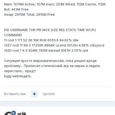
Mem: 1074M Active, 107M Inact, 251M Wired, 112M Cache, 112M
Buf, 443M Free
Swap: 2915M Total, 2915M Free
PID USERNAME THR PRI NICE SIZE RES STATE TIME WCPU
COMMAND
11 root 1 171 52 0K 16K RUN 6555.6 84.62% idle
1337 root 11 96 0 17256K 8664K ucond 551.0H 4.98% clksyncd
1420 root 1 4 0 824M 782M kqread 109.1H 2.05% rpd
Ситуация просто маразматическая, пока решил вроде
проблему... Прописал статический arp на пиров и падать
перестало... бред?!
Буду наблюдать.
Вставить ник
Цитата
orlik