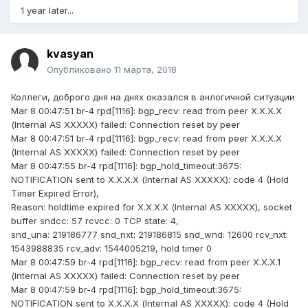
1 year later...
kvasyan
Опубликовано
11 марта, 2018
Коллеги, доброго дня на днях оказался в анлогичной ситуации
Mar 8 00:47:51 br-4 rpd[1116]: bgp_recv: read from peer Х.Х.Х.Х
(Internal AS ХХХХХ) failed: Connection reset by peer
Mar 8 00:47:51 br-4 rpd[1116]: bgp_recv: read from peer Х.Х.Х.Х
(Internal AS ХХХХХ) failed: Connection reset by peer
Mar 8 00:47:55 br-4 rpd[1116]: bgp_hold_timeout:3675:
NOTIFICATION sent to Х.Х.Х.Х (Internal AS ХХХХХ): code 4 (Hold
Timer Expired Error),
Reason: holdtime expired for Х.Х.Х.Х (Internal AS ХХХХХ), socket
buffer sndcc: 57 rcvcc: 0 TCP state: 4,
snd_una: 219186777 snd_nxt: 219186815 snd_wnd: 12600 rcv_nxt:
1543988835 rcv_adv: 1544005219, hold timer 0
Mar 8 00:47:59 br-4 rpd[1116]: bgp_recv: read from peer Х.Х.Х.1
(Internal AS ХХХХХ) failed: Connection reset by peer
Mar 8 00:47:59 br-4 rpd[1116]: bgp_hold_timeout:3675:
NOTIFICATION sent to Х.Х.Х.Х (Internal AS ХХХХХ): code 4 (Hold