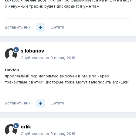
контрол-плейне (lo0) , т.к. он программируется на PFE (не весь)
и ненужный трафик будет дискардится уже там.
Вставить ник
Цитата
s.lobanov
Опубликовано
9 июня, 2016
Davion
проблемный пир напрямую включен в MX или через
транзитные свитчи? (которые тоже могут заполисить arp-шки)
Вставить ник
Цитата
orlik
Опубликовано
9 июня, 2016