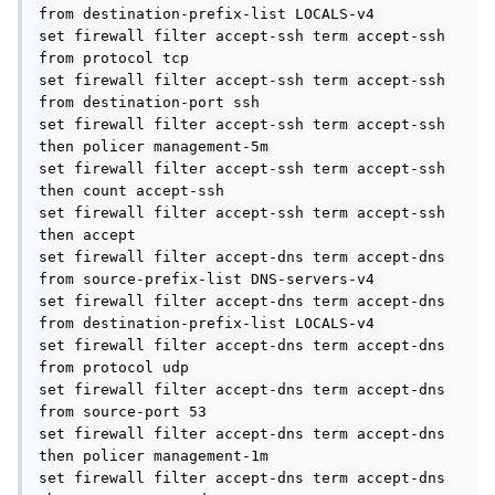
1480:2940(1460) ack 19 win 32409: BGP, length: 1460
15:21:18.387723 Out IP X.X.X.Y bgp > X.X.X.X.63286: . ack
2940 win 16384
15:21:18.388728 In IP X.X.X.X.63286 > X.X.X.Y bgp: P
2940:2979(39) ack 19 win 32409: BGP, length: 39
выставили MTU Discovery, jambo Frame
Все наши действия не привели к желаемому результату,
а спустя сутки Junic работал как ни в чем не было.
Коллеги нужен совет, каковы мои должны быть действия
при следующем апокалипсисе?