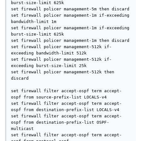
accept-bgp-lo0.0-i 2440549 23955
icmp-is-frag-lo0.0-i 0 0
Policers:
Name Packets
copp-lim-1m-NTP-lo0.0-i 0
icmp-lim-1m-ICMP-ACC-lo0.0-i 159
отследили БОМБИЛКУ
15:45:25.115638 In IP
195.59.70.199
>
195.х.х.х
: ICMP echo
request, id 8167, seq 7, length 64
15:45:25.625413 In IP
195.59.70.199
>
195.х.х.х
: ICMP echo
request, id 8167, seq 8, length 64
15:45:26.117734 In IP
195.59.70.199
>
195.х.х.х
: ICMP echo
request, id 8167, seq 9, length 64
15:45:26.625234 In IP
195.59.70.199
>
195.х.х.х
: ICMP echo
request, id 8167, seq 10, length 64
применили политики
admin@br-4# show firewall policer icmp-lim-1m | display set
set firewall policer icmp-lim-1m if-exceeding bandwidth-limit
512k
set firewall policer icmp-lim-1m if-exceeding burst-size-limit
1500