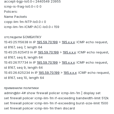
accept-bgp-lo0.0-i 2440549 23955
icmp-is-frag-lo0.0-i 0 0
Policers:
Name Packets
copp-lim-1m-NTP-lo0.0-i 0
icmp-lim-1m-ICMP-ACC-lo0.0-i 159
отследили БОМБИЛКУ
15:45:25.115638 In IP
195.59.70.199
>
195.х.х.х
: ICMP echo request,
id 8167, seq 7, length 64
15:45:25.625413 In IP
195.59.70.199
>
195.х.х.х
: ICMP echo request,
id 8167, seq 8, length 64
15:45:26.117734 In IP
195.59.70.199
>
195.х.х.х
: ICMP echo request,
id 8167, seq 9, length 64
15:45:26.625234 In IP
195.59.70.199
>
195.х.х.х
: ICMP echo request,
id 8167, seq 10, length 64
применили политики
admin@br-4# show firewall policer icmp-lim-1m | display set
set firewall policer icmp-lim-1m if-exceeding bandwidth-limit 512k
set firewall policer icmp-lim-1m if-exceeding burst-size-limit 1500
set firewall policer icmp-lim-1m then discard