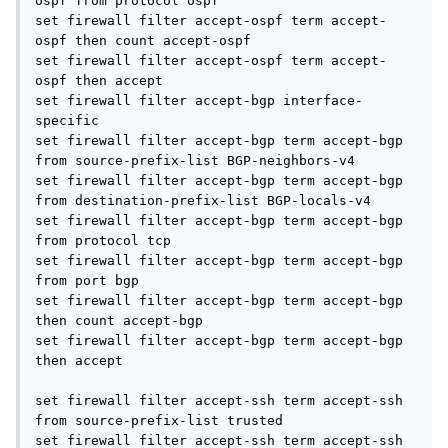
set firewall policer icmp-lim-1m then discard
результата не принесло, сессии падают Junic на 10
минут словно замирает, интерфейс управления не
отвечает (понятно почему)
Прописал статический arp на пирах, но сессии так же
падают
Затем началось что то странное с размером пакетами
15:21:07.818807 In IP X.X.X.X.63286 > X.X.X.Y. bgp: . ack 19
win 32409
15:21:18.362632 In IP X.X.X.X.63286 > X.X.X.Y.bgp: P 1:20(19)
ack 19 win 32409: BGP, length: 19
15:21:18.364004 In IP X.X.X.X.63286 > X.X.X.Y.bgp: .
20:1480(1460) ack 19 win 32409: BGP, length: 1460
15:21:18.364052 Out IP X.X.X.Y. bgp > X.X.X.X.63286: . ack
1480 win 14905
15:21:18.365520 In IP X.X.X.X.63286 > X.X.X.Y .bgp: .