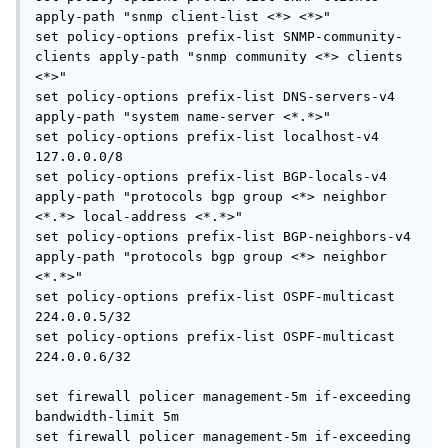
(Hold Timer Expired Error),
Reason: holdtime expired for Х.Х.Х.Х (Internal AS ХХХХХ),
socket buffer sndcc: 57 rcvcc: 0 TCP state: 4, snd_una:
426976337 snd_nxt: 426976375 snd_wnd: 14600 rcv_nxt:
796298714 rcv_adv: 796315098, hold timer 0
Mar 8 00:48:01 br-4 rpd[1116]: bgp_hold_timeout:3675:
NOTIFICATION sent to Х.Х.Х.2 (External AS YYYYY): code 4
(Hold Timer Expired Error),
Reason: holdtime expired for Х.Х.Х.Х (External AS YYYYY),
socket buffer sndcc: 57 rcvcc: 0 TCP state: 4, snd_una:
3815310661 snd_nxt: 3815310699 snd_wnd: 29440 rcv_nxt:
3950147902 rcv_adv: 3950164286, hold timer 0
Filter: lo0.0-i
Counters:
Name Bytes Packets
DEF-DISCARD-lo0.0-i 7692621845 79818657
ICMP-lo0.0-i 326538 2462
ICMP-Frag-lo0.0-i 0 0
Mgmt-lo0.0-i 19283886030 393523484
NTP-lo0.0-i 3979436 52328