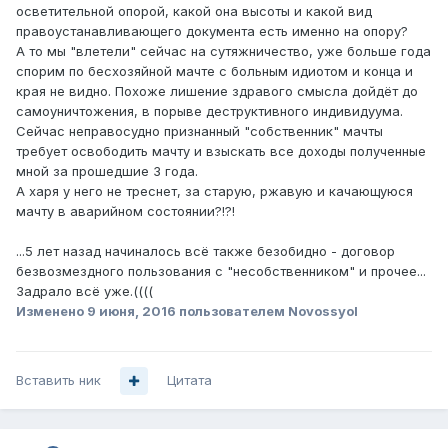
осветительной опорой, какой она высоты и какой вид
правоустанавливающего документа есть именно на опору?
А то мы "влетели" сейчас на сутяжничество, уже больше года
спорим по бесхозяйной мачте с больным идиотом и конца и
края не видно. Похоже лишение здравого смысла дойдёт до
самоуничтожения, в порыве деструктивного индивидуума.
Сейчас неправосудно признанный "собственник" мачты
требует освободить мачту и взыскать все доходы полученные
мной за прошедшие 3 года.
А харя у него не треснет, за старую, ржавую и качающуюся
мачту в аварийном состоянии?!?!
...5 лет назад начиналось всё также безобидно - договор
безвозмездного пользования с "несобственником" и прочее...
Задрало всё уже.((((
Изменено
9 июня, 2016
пользователем Novossyol
Вставить ник
Цитата