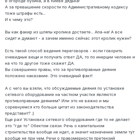
В огороде бузина, а в Киеве дядька!
А за превышение скорости по Административному кодексу
тоже штрафы есть...
И к чему это?
Вы как факир из шляпы кролика достаете... Апа-на! А все
сидят и думают - а зачем именно сейчас этот кролик нужен?
Есть такой способ ведения переговоров - если говорить
очевидные вещи и получать ответ ДА, то по инерции человек и
на что то другое тоже скажет ДА.
Вы совершенно правы, что за противоправные деяние
положено наказание. Это очевидный факт!
А с чего вы взяли, что обсуждаемые деяния по установке
сетевого оборудование на частном участке являются
противоправным деянием? Или это не важно и мы
соревнуемся кто больше цитат из законодательства
представит? ;)
Еще раз! Установка сетевого оборудования где то не делает
это "где то" Обектом связи. Речь о капитальном
строительстве вообще не идет, а значит назначение земли тут
вообще не при чем. Речи о правомерности претензий