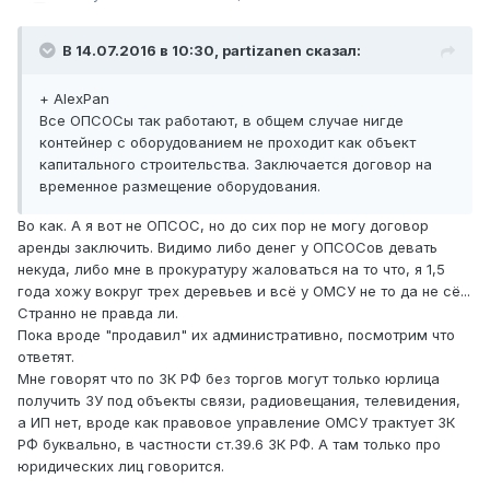
В 14.07.2016 в 10:30, partizanen сказал:
+ AlexPan
Все ОПСОСы так работают, в общем случае нигде
контейнер с оборудованием не проходит как объект
капитального строительства. Заключается договор на
временное размещение оборудования.
Во как. А я вот не ОПСОС, но до сих пор не могу договор
аренды заключить. Видимо либо денег у ОПСОСов девать
некуда, либо мне в прокуратуру жаловаться на то что, я 1,5
года хожу вокруг трех деревьев и всё у ОМСУ не то да не сё...
Странно не правда ли.
Пока вроде "продавил" их административно, посмотрим что
ответят.
Мне говорят что по ЗК РФ без торгов могут только юрлица
получить ЗУ под объекты связи, радиовещания, телевидения,
а ИП нет, вроде как правовое управление ОМСУ трактует ЗК
РФ буквально, в частности ст.39.6 ЗК РФ. А там только про
юридических лиц говорится.