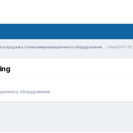
а и продажа телекоммуникационного оборудования
Divot DVT-S1
ing
ционного оборудования