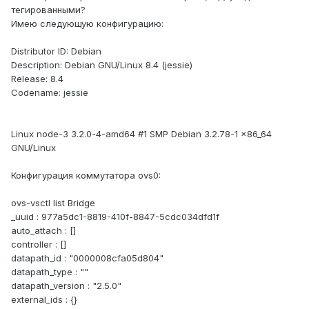
тегированными?
Имею следующую конфигурацию:
Distributor ID: Debian
Description: Debian GNU/Linux 8.4 (jessie)
Release: 8.4
Codename: jessie
Linux node-3 3.2.0-4-amd64 #1 SMP Debian 3.2.78-1 x86_64
GNU/Linux
Конфигурация коммутатора ovs0:
ovs-vsctl list Bridge
_uuid : 977a5dc1-8819-410f-8847-5cdc034dfd1f
auto_attach : []
controller : []
datapath_id : "0000008cfa05d804"
datapath_type : ""
datapath_version : "2.5.0"
external_ids : {}