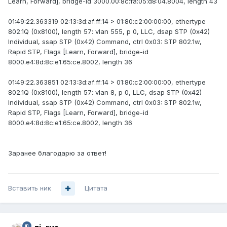
Learn, Forward], bridge-id 3000.00:8c:fa:05:d8:04.8004, length 43
01:49:22.363319 02:13:3d:af:ff:14 > 01:80:c2:00:00:00, ethertype
802.1Q (0x8100), length 57: vlan 555, p 0, LLC, dsap STP (0x42)
Individual, ssap STP (0x42) Command, ctrl 0x03: STP 802.1w,
Rapid STP, Flags [Learn, Forward], bridge-id
8000.e4:8d:8c:e1:65:ce.8002, length 36
01:49:22.363851 02:13:3d:af:ff:14 > 01:80:c2:00:00:00, ethertype
802.1Q (0x8100), length 57: vlan 8, p 0, LLC, dsap STP (0x42)
Individual, ssap STP (0x42) Command, ctrl 0x03: STP 802.1w,
Rapid STP, Flags [Learn, Forward], bridge-id
8000.e4:8d:8c:e1:65:ce.8002, length 36
Заранее благодарю за ответ!
Вставить ник
Цитата