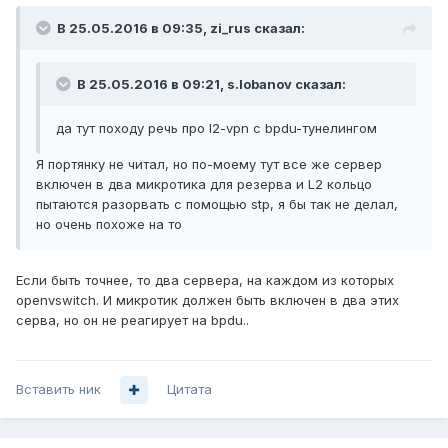
В 25.05.2016 в 09:35, zi_rus сказал:
В 25.05.2016 в 09:21, s.lobanov сказал:
да тут походу речь про l2-vpn с bpdu-тунелингом
Я портянку не читал, но по-моему тут все же сервер
включен в два микротика для резерва и L2 кольцо
пытаются разорвать с помощью stp, я бы так не делал,
но очень похоже на то
Если быть точнее, то два сервера, на каждом из которых
openvswitch. И микротик должен быть включен в два этих
серва, но он не реагирует на bpdu..
Вставить ник
Цитата