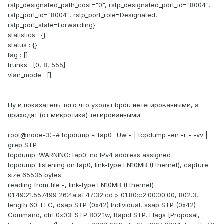
rstp_designated_path_cost="0", rstp_designated_port_id="8004",
rstp_port_id="8004", rstp_port_role=Designated,
rstp_port_state=Forwarding}
statistics : {}
status : {}
tag : []
trunks : [0, 8, 555]
vlan_mode : []
Ну и показатель того что уходят bpdu нетегированными, а
приходят (от микротика) тегированными:
root@node-3:~# tcpdump -i tap0 -Uw - | tcpdump -en -r - -vv |
grep STP
tcpdump: WARNING: tap0: no IPv4 address assigned
tcpdump: listening on tap0, link-type EN10MB (Ethernet), capture
size 65535 bytes
reading from file -, link-type EN10MB (Ethernet)
01:49:21.557499 26:4a:af:47:32:cd > 01:80:c2:00:00:00, 802.3,
length 60: LLC, dsap STP (0x42) Individual, ssap STP (0x42)
Command, ctrl 0x03: STP 802.1w, Rapid STP, Flags [Proposal,