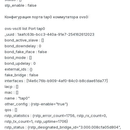
stp_enable : false
Конфигурация порта tap0 коммутатора ovs0:
ovs-vsctl list Port tap0
_uuid : 1aafc63b-bcc3-440a-91e7-254162612023
bond_active_slave : []
bond_downdelay : 0
bond_fake_iface : false
bond_mode : []
bond_updelay : 0
external_ids : {}
fake_bridge : false
interfaces : [14e6c76b-b909-4af0-84c0-b8cdae61da77]
lacp : []
mac : []
name : "tap0"
other_config : {rstp-enable="true"}
qos : []
rstp_statistics : {rstp_error_count=1756, rstp_rx_count=0,
rstp_tx_count=1, rstp_uptime=1706}
rstp_status : {rstp_designated_bridge_id="3.000.008cfa05d804",