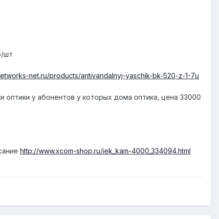
б/шт
/networks-net.ru/products/antivandalnyj-yaschik-bk-520-z-1-7u
ки оптики у абонентов у которых дома оптика, цена 33000
исание
http://www.xcom-shop.ru/iek_kam-4000_334094.html