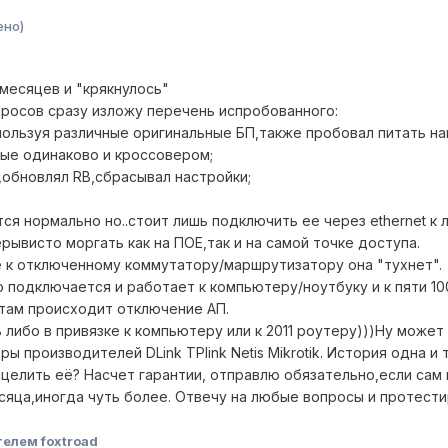
ено)
месяцев и "крякнулось"
росов сразу изложу перечень испробованного:
пользуя различные оригинальные БП,также пробовал питать н
ые одинаково и кроссовером;
обновлял RB,сбрасывал настройки;
тся нормально но..стоит лишь подключить ее через ethernet 
рывисто моргать как на ПОЕ,так и на самой точке доступа.
ё к отключенному коммутатору/маршрутизатору она "тухнет".
о подключается и работает к компьютеру/ноутбуку и к пяти 10
ртам происходит отключение АП.
 либо в привязке к компьютеру или к 2011 роутеру)))Ну может
 производителей DLink TPlink Netis Mikrotik. История одна и 
елить её? Насчет гарантии, отправлю обязательно,если сам не
есяца,иногда чуть более. Отвечу на любые вопросы и протес
елем foxtroad