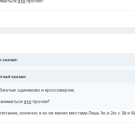
ниматься
это
прочли?
n сказал:
troad сказал:
обжатые одинаково и кроссовером;
заниматься
это
прочли?
питания,-конечно я их не менял местами.Лишь 1ю и 2ю с 3й и 6й