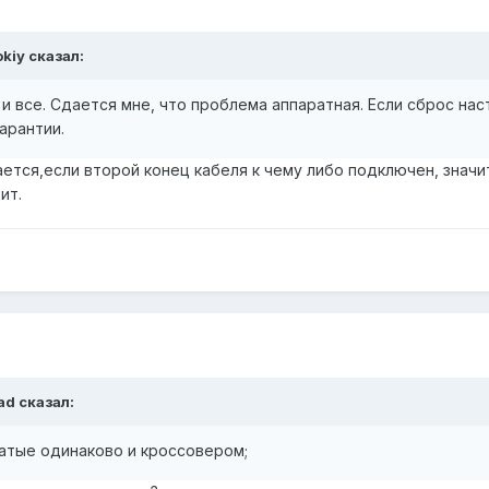
okiy сказал:
и и все. Сдается мне, что проблема аппаратная. Если сброс н
гарантии.
ается,если второй конец кабеля к чему либо подключен, значи
ит.
ad сказал:
атые одинаково и кроссовером;