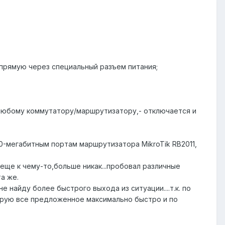
апрямую через специальный разъем питания;
к любому коммутатору/маршрутизатору,- отключается и
0-мегабитным портам маршрутизатора MikroTik RB2011,
 еще к чему-то,больше никак...пробовал различные
та же.
 найду более быстрого выхода из ситуации....т.к. по
тирую все предложенное максимально быстро и по