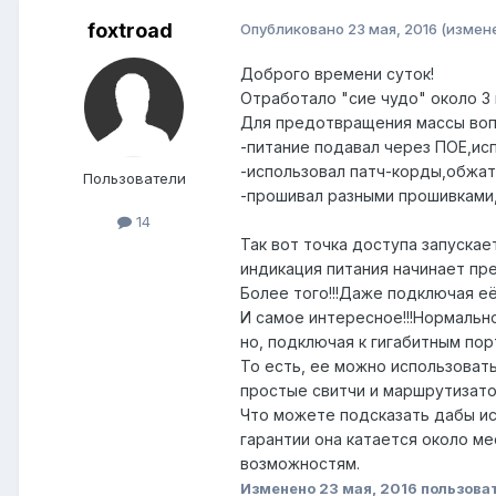
foxtroad
Опубликовано
23 мая, 2016
(измен
Доброго времени суток!
Отработало "сие чудо" около 3 
Для предотвращения массы воп
-питание подавал через ПОЕ,ис
-использовал патч-корды,обжат
Пользователи
-прошивал разными прошивками,
14
Так вот точка доступа запускае
индикация питания начинает пре
Более того!!!Даже подключая е
И самое интересное!!!Нормальн
но, подключая к гигабитным по
То есть, ее можно использовать
простые свитчи и маршрутизаторы
Что можете подсказать дабы исц
гарантии она катается около м
возможностям.
Изменено
23 мая, 2016
пользоват