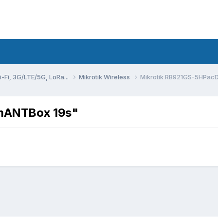
Fi, 3G/LTE/5G, LoRa...
Mikrotik Wireless
Mikrotik RB921GS-5HPac
"mANTBox 19s"