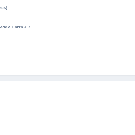
ено)
елем Garra-67