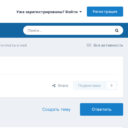
Регистрация
Уже зарегистрированы? Войти
 и платы к ней
Вся активность
Share
Подписчики
0
Создать тему
Ответить