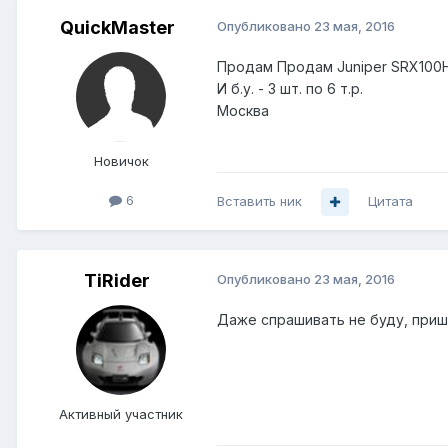
QuickMaster
Опубликовано
23 мая, 2016
Продам Продам Juniper SRX100H -
И б.у. - 3 шт. по 6 т.р.
Москва
Новичок
6
Вставить ник
Цитата
TiRider
Опубликовано
23 мая, 2016
Даже спрашивать не буду, пришл
Активный участник