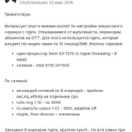
Опубликовано
23 мая, 2016
Приветствую.
Интересует опыт и мнение коллег по настройке линуксового
сервера с nginx. Отказываемся от мультикаста, переводим
абонентов на OTT. Для этого используется nginx, который
раздаёт hls-видео чанки по 10 секунд/2MB. Железо сервера:
один процессор Xeon E3-1270 (с hyper-threading - 8
ядер)
сетевая - intel X710 (4x10G)
По сетевой:
на каждой сетевой по 8 очередей - прибиты
set_irq_affinity на отдельные cpu
rx/tx ring (-G) - по 4096
rx-usecs/tx-usecs (-C) - 1000, adaptive off
ntuple, flow-director - отключены
Запущено 8 воркеров nginx, крутили sysctl... Но всё равно при