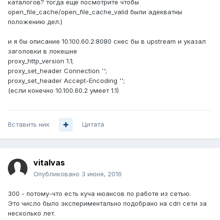
каталогов? тогда еще посмотрите чтобы
open_file_cache/open_file_cache_valid были адекватны
положению дел.)
и я бы описание 10.100.60.2:8080 снес бы в upstream и указал
заголовки в локешне
proxy_http_version 1.1;
proxy_set_header Connection '';
proxy_set_header Accept-Encoding '';
(если конечно 10.100.60.2 умеет 1.1)
Вставить ник
Цитата
vitalvas
Опубликовано
3 июня, 2016
300 - потому-что есть куча нюансов по работе из сетью.
Это число было экспериментально подобрано на cdn сети за
несколько лет.