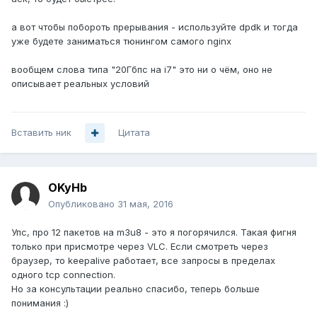
а вот чтобы побороть прерывания - используйте dpdk и тогда
уже будете заниматься тюнингом самого nginx
вообщем слова типа "20Гбпс на i7" это ни о чём, оно не
описывает реальных условий
Вставить ник
Цитата
OKyHb
Опубликовано
31 мая, 2016
Упс, про 12 пакетов на m3u8 - это я погорячился. Такая фигня
только при присмотре через VLC. Если смотреть через
браузер, то keepalive работает, все запросы в пределах
одного tcp connection.
Но за консультации реально спасибо, теперь больше
понимания :)