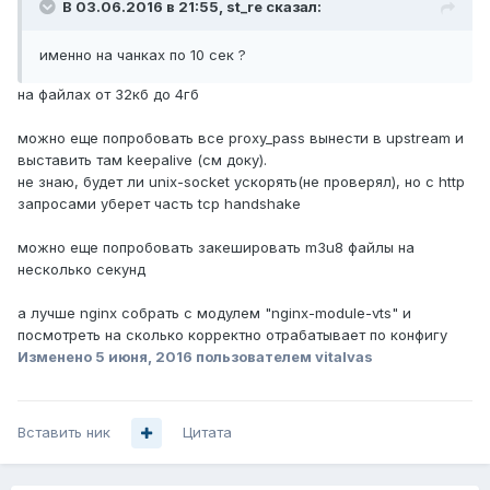
В 03.06.2016 в 21:55, st_re сказал:
именно на чанках по 10 сек ?
на файлах от 32кб до 4гб
можно еще попробовать все proxy_pass вынести в upstream и
выставить там keepalive (см доку).
не знаю, будет ли unix-socket ускорять(не проверял), но с http
запросами уберет часть tcp handshake
можно еще попробовать закешировать m3u8 файлы на
несколько секунд
а лучше nginx собрать с модулем "nginx-module-vts" и
посмотреть на сколько корректно отрабатывает по конфигу
Изменено
5 июня, 2016
пользователем vitalvas
Вставить ник
Цитата