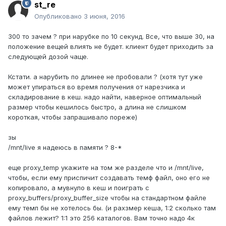
st_re
Опубликовано
3 июня, 2016
300 то зачем ? при нарубке по 10 секунд. Все, что выше 30, на
положение вещей влиять не будет. клиент будет приходить за
следующей дозой чаще.
Кстати. а нарубить по длинее не пробовали ? (хотя тут уже
может упираться во время получения от нарезчика и
складирование в кеш. надо найти, наверное оптимальный
размер чтобы кешилось быстро, а длина не слишком
короткая, чтобы запрашивало пореже)
зы
/mnt/live я надеюсь в памяти ? 8-*
еще proxy_temp укажите на том же разделе что и /mnt/live,
чтобы, если ему приспичит создавать темф файл, оно его не
копировало, а мувнуло в кеш и поиграть с
proxy_buffers/proxy_buffer_size чтобы на стандартном файле
ему темп бы не хотелось бы. (и рахзмер кеша, 1:2 сколько там
файлов лежит? 1:1 это 256 каталогов. Вам точно надо 4к