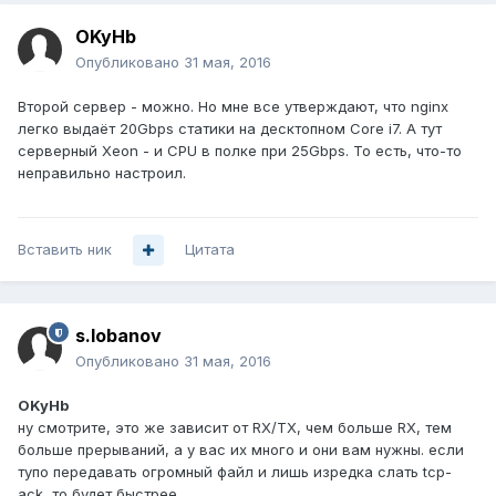
OKyHb
Опубликовано
31 мая, 2016
Второй сервер - можно. Но мне все утверждают, что nginx
легко выдаёт 20Gbps статики на десктопном Core i7. А тут
серверный Xeon - и CPU в полке при 25Gbps. То есть, что-то
неправильно настроил.
Вставить ник
Цитата
s.lobanov
Опубликовано
31 мая, 2016
OKyHb
ну смотрите, это же зависит от RX/TX, чем больше RX, тем
больше прерываний, а у вас их много и они вам нужны. если
тупо передавать огромный файл и лишь изредка слать tcp-
ack, то будет быстрее.