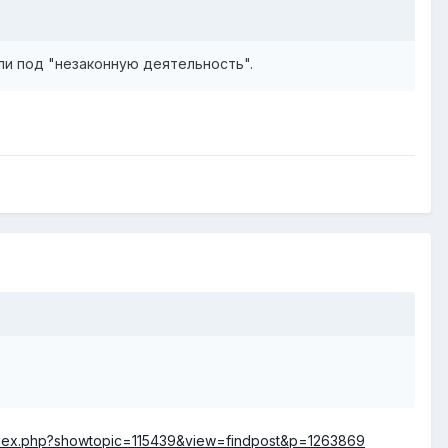
ли под "незаконную деятельность".
/index.php?showtopic=115439&view=findpost&p=1263869