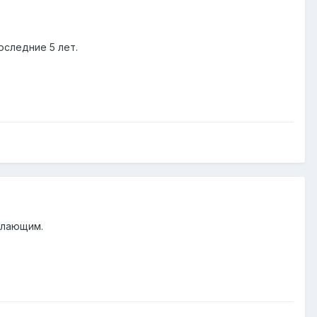
оследние 5 лет.
елающим.