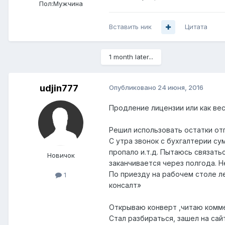
Пол:
Мужчина
Вставить ник
Цитата
1 month later...
udjin777
Опубликовано
24 июня, 2016
Продление лицензии или как вес
Решил использовать остатки отп
С утра звонок с бухгалтерии су
пропало и.т.д. Пытаюсь связат
Новичок
заканчивается через полгода. Н
По приезду на рабочем столе л
1
консалт»
Открываю конверт ,читаю комме
Стал разбираться, зашел на сай