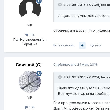
В 23.05.2016 в 07:24, tec с
Лицензии нужны для заключе
VIP
Странно, а я думал, что лиценз
1.1k
Пол:
Не определился
Город:
хз
Вставить ник
Цитата
Связной (С)
Опубликовано
24 мая, 2016
В 23.05.2016 в 07:24, tec с
Знаю что сдать узел ПД нере
Вот думаю нужна ли вообще 
VIP
Сам процесс сдачи много не сто
3.9k
Для ТМ процесс может быть не т