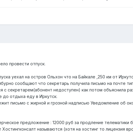
ело провести отпуск.
уска уехал на остров Ольхон что на Байкале ,250 км от Иркутс
мбурно сообщают что секретарь получила письмо на почте тип
ься с секретарем(абонент недоступен) как потом объяснила р
е до отдыха еду в Иркутск.
ежит письмо с жирной и грозной надписью Уведомление об ок
рческое предложение : 12000 руб за продление телематики бе
т Хостингконсалт называются (хотя на хостинг то лицензия вр