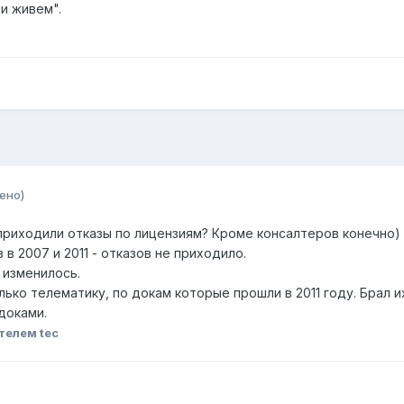
 и живем".
ено)
приходили отказы по лицензиям? Кроме консалтеров конечно)
в 2007 и 2011 - отказов не приходило.
 изменилось.
ко телематику, по докам которые прошли в 2011 году. Брал и
доками.
телем tec