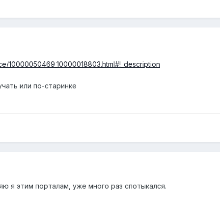
vice/10000050469_10000018803.html#!_description
учать или по-старинке
яю я этим порталам, уже много раз спотыкался.