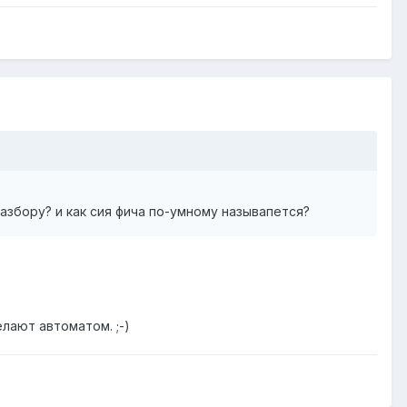
азбору? и как сия фича по-умному называпется?
лают автоматом. ;-)