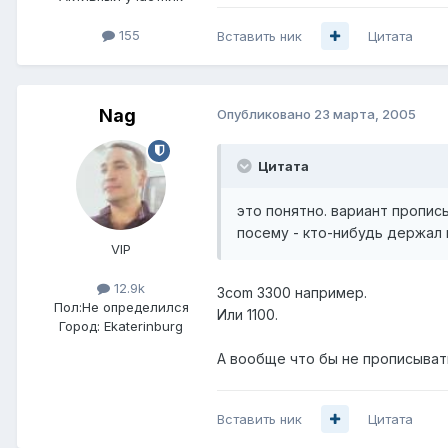
155
Вставить ник
Цитата
Nag
Опубликовано
23 марта, 2005
Цитата
это понятно. вариант пропис
посему - кто-нибудь держал 
VIP
12.9k
3com 3300 например.
Пол:
Не определился
Или 1100.
Город:
Ekaterinburg
А вообще что бы не прописывать
Вставить ник
Цитата