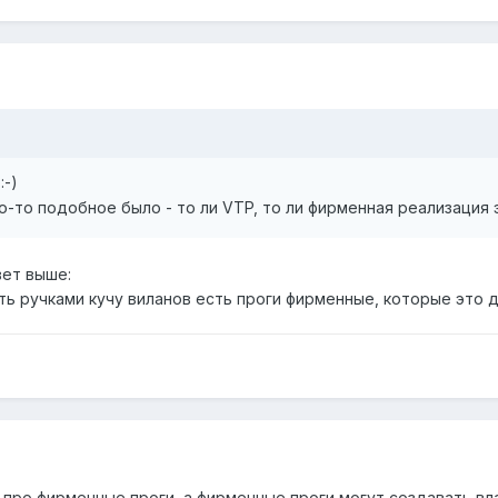
 :-)
о-то подобное было - то ли VTP, то ли фирменная реализация э
вет выше:
ь ручками кучу виланов есть проги фирменные, которые это д
шь про фирменные проги, а фирменные проги могут создавать в