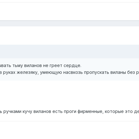
ывать тьму виланов не греет сердце.
в руках железяку, умеющую насвкозь пропускать виланы без р
 ручками кучу виланов есть проги фирменные, которые это де