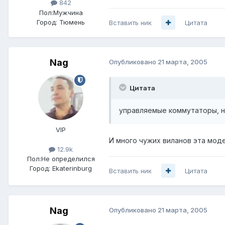
842
Пол:
Мужчина
Город:
Тюмень
Вставить ник
Цитата
Nag
Опубликовано
21 марта, 2005
Цитата
управляемые коммутаторы, н
VIP
И много чужих виланов эта мод
12.9k
Пол:
Не определился
Город:
Ekaterinburg
Вставить ник
Цитата
Nag
Опубликовано
21 марта, 2005