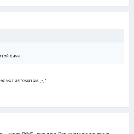
той фичи...
елают автоматом. ;-)"
ланы через SNMP, например. При этом помимо самих