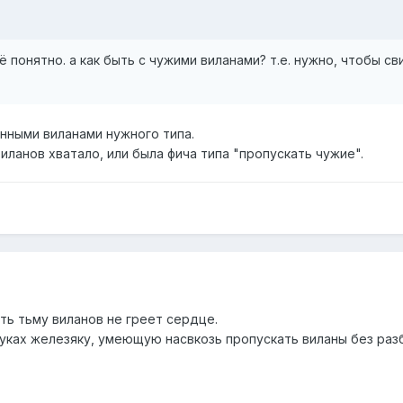
ё понятно. а как быть с чужими виланами? т.е. нужно, чтобы сви
нными виланами нужного типа.
виланов хватало, или была фича типа "пропускать чужие".
ть тьму виланов не греет сердце.
уках железяку, умеющую насвкозь пропускать виланы без разб