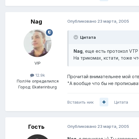
Nag
Опубликовано
23 марта, 2005
Цитата
Nag
, еще есть протокол VTP
На трикомах, кстати, тоже чт
VIP
12.9k
Прочитай внимательнее мой от
Пол:
Не определился
"А вообще что бы не прописыват
Город:
Ekaterinburg
Вставить ник
Цитата
Гость
Опубликовано
23 марта, 2005
Nag
, я прочитал :-) Ты говори