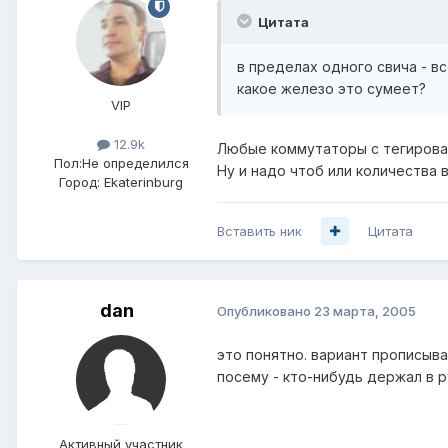
Цитата
в пределах одного свича - вс
какое железо это сумеет?
VIP
12.9k
Любые коммутаторы с тегирова
Пол:
Не определился
Ну и надо чтоб или количества 
Город:
Ekaterinburg
Вставить ник
Цитата
dan
Опубликовано
23 марта, 2005
это понятно. вариант прописыва
посему - кто-нибудь держал в р
Активный участник