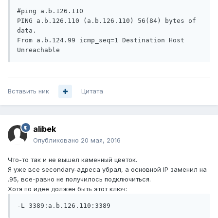
#ping a.b.126.110                                                                                                                                                 

PING a.b.126.110 (a.b.126.110) 56(84) bytes of 
data.

From a.b.124.99 icmp_seq=1 Destination Host 
Вставить ник
Цитата
alibek
Опубликовано
20 мая, 2016
Что-то так и не вышел каменный цветок.
Я уже все secondary-адреса убрал, а основной IP заменил на
.95, все-равно не получилось подключиться.
Хотя по идее должен быть этот ключ:
-L 3389:a.b.126.110:3389