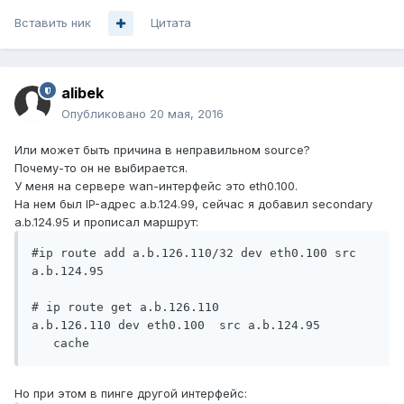
Вставить ник
Цитата
alibek
Опубликовано
20 мая, 2016
Или может быть причина в неправильном source?
Почему-то он не выбирается.
У меня на сервере wan-интерфейс это eth0.100.
На нем был IP-адрес a.b.124.99, сейчас я добавил secondary
a.b.124.95 и прописал маршрут:
#ip route add a.b.126.110/32 dev eth0.100 src 
a.b.124.95

# ip route get a.b.126.110

a.b.126.110 dev eth0.100  src a.b.124.95 

Но при этом в пинге другой интерфейс: