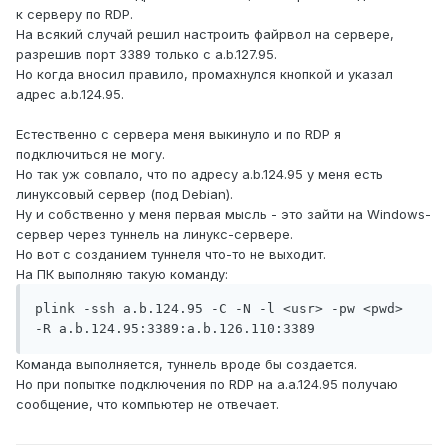
к серверу по RDP.
На всякий случай решил настроить файрвол на сервере,
разрешив порт 3389 только с a.b.127.95.
Но когда вносил правило, промахнулся кнопкой и указал
адрес a.b.124.95.
Естественно с сервера меня выкинуло и по RDP я
подключиться не могу.
Но так уж совпало, что по адресу a.b.124.95 у меня есть
линуксовый сервер (под Debian).
Ну и собственно у меня первая мысль - это зайти на Windows-
сервер через туннель на линукс-сервере.
Но вот с созданием туннеля что-то не выходит.
На ПК выполняю такую команду:
plink -ssh a.b.124.95 -C -N -l <usr> -pw <pwd> 
-R a.b.124.95:3389:a.b.126.110:3389
Команда выполняется, туннель вроде бы создается.
Но при попытке подключения по RDP на a.a.124.95 получаю
сообщение, что компьютер не отвечает.