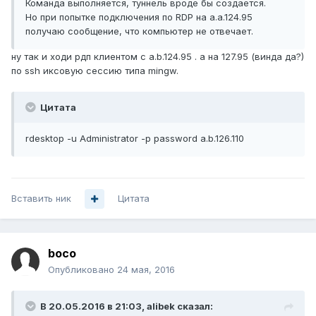
Команда выполняется, туннель вроде бы создается.
Но при попытке подключения по RDP на a.a.124.95
получаю сообщение, что компьютер не отвечает.
ну так и ходи рдп клиентом с a.b.124.95 . а на 127.95 (винда да?)
по ssh иксовую сессию типа mingw.
Цитата
rdesktop -u Administrator -p password a.b.126.110
Вставить ник
Цитата
boco
Опубликовано
24 мая, 2016
В 20.05.2016 в 21:03, alibek сказал: