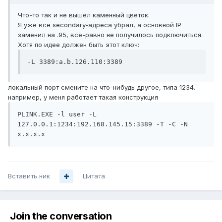
Что-то так и не вышел каменный цветок.
Я уже все secondary-адреса убрал, а основной IP
заменил на .95, все-равно не получилось подключиться.
Хотя по идее должен быть этот ключ:
-L 3389:a.b.126.110:3389
локальный порт смените на что-нибудь другое, типа 1234.
например, у меня работает такая конструкция
PLINK.EXE -l user -L 
127.0.0.1:1234:192.168.145.15:3389 -T -C -N 
x.x.x.x
Вставить ник
Цитата
Join the conversation