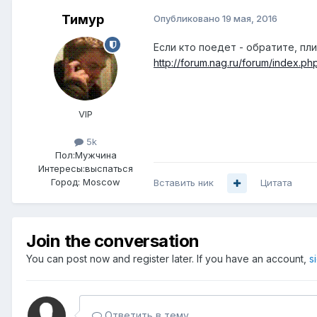
Тимур
Опубликовано
19 мая, 2016
Если кто поедет - обратите, пл
http://forum.nag.ru/forum/index.p
VIP
5k
Пол:
Мужчина
Интересы:
выспаться
Город:
Moscow
Вставить ник
Цитата
Join the conversation
You can post now and register later. If you have an account,
s
Ответить в тему...