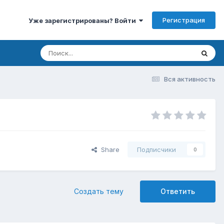
Регистрация
Уже зарегистрированы? Войти
Вся активность
Share
Подписчики
0
Создать тему
Ответить