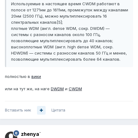
Используемые в настоящее время CWDM работают в
полосе от 1271нм до 1611нм, промежуток между каналами
20нм (2500 ГГц), можно мультиплексировать 16
спектральных каналов[5];
плотные WDM (англ. dense WDM, сокр. DWDM) —
системы с разносом каналов около 100 ГГц,
позволяющие мультиплексировать до 40 каналов;
высокоплотные WDM (англ. high dense WDM, сокр.
HDWDM) — системы с разносом каналов 50 ГГц и менее,
позволяющие мультиплексировать более 64 каналов.
полностью в
вики
или на тут же, на наге
DWDM
и
CWDM
Вставить ник
Цитата
zhenya`