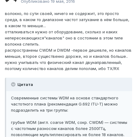
Опубликовано
19 мая, 2016
волокно, по сути своей, ничего не содержит, это просто
среда, в каком то диапазоне частот затухание в нём больше,
в каком то меньше...
отталкиваться нужно от оборудование, сколько и каких
непересекающихся"каналов" оно в состоянии в этом типе
волокна слепить.
распространены CWDM и DWDM -первое дешевле, но каналов
меньше, второе существенно дороже, но и каналов больше..
нужно учитывать что физический канал двунаправленный,
поэтому количество каналов делим пополам, ибо TX/RX
Цитата
Современные системы WDM на основе стандартного
частотного плана (рекомендация G.692 ITU-T) можно
подразделить на три группы:
грубые WDM (англ. сoarse WDM, сокр. CWDM) — системы
с частотным разносом каналов более 2500ГГц,
позволяющие мультиплексировать не более 18 каналов.