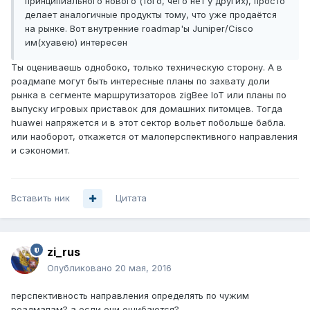
принципиального нового (того, чего нет у других), просто
делает аналогичные продукты тому, что уже продаётся
на рынке. Вот внутренние roadmap'ы Juniper/Cisco
им(хуавею) интересен
Ты оцениваешь однобоко, только техническую сторону. А в
роадмапе могут быть интересные планы по захвату доли
рынка в сегменте маршрутизаторов zigBee IoT или планы по
выпуску игровых приставок для домашних питомцев. Тогда
huawei напряжется и в этот сектор вольет побольше бабла.
или наоборот, откажется от малоперспективного направления
и сэкономит.
Вставить ник
Цитата
zi_rus
Опубликовано
20 мая, 2016
перспективность направления определять по чужим
роадмапам? а если они ошибаются?