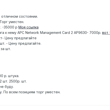
в отличном состоянии.
 Торг уместен.
т. -35000 р
Моя ссылка
нга к нему APC Network Management Card 2 AP9630- 7000р.
вот 
лект- Цену предлагайте
1шт. - Цену предлагайте.
 за шт.
0 р. штука.
 2 шт. 2500р. шт.
не буду.
у. По всем позициям торг уместен.