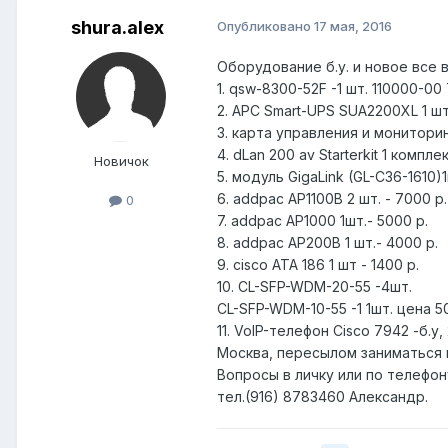
shura.alex
Опубликовано
17 мая, 2016
Оборудование б.у. и новое все 
1. qsw-8300-52F -1 шт. 110000-00
2. APC Smart-UPS SUA2200XL 1 ш
3. карта управления и монитори
4. dLan 200 av Starterkit 1 комп
Новичок
5. модуль GigaLink (GL-C36-1610)
6. addpac AP1100B 2 шт. - 7000 р.
0
7. addpac AP1000 1шт.- 5000 р.
8. addpac AP200B 1 шт.- 4000 р.
9. cisco ATA 186 1 шт - 1400 р.
10. CL-SFP-WDM-20-55 -4шт.
CL-SFP-WDM-10-55 -1 1шт. цена 50
11. VoIP-телефон Cisco 7942 -б.у,
Москва, пересылом заниматься 
Вопросы в личку или по телефон
тел.(916) 8783460 Александр.