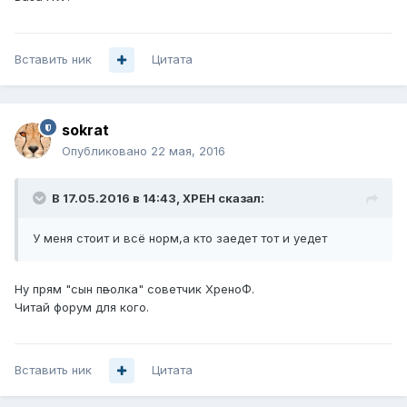
Вставить ник
Цитата
sokrat
Опубликовано
22 мая, 2016
В 17.05.2016 в 14:43, XPEH сказал:
У меня стоит и всё норм,а кто заедет тот и уедет
Ну прям "сын п
в
олка" советчик ХреноФ.
Читай форум для кого.
Вставить ник
Цитата