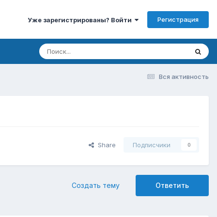
Регистрация
Уже зарегистрированы? Войти
Вся активность
Share
Подписчики
0
Создать тему
Ответить