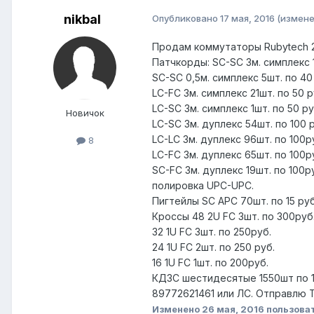
nikbal
Опубликовано
17 мая, 2016
(измене
Продам коммутаторы Rubytech 23
Патчкорды: SC-SC 3м. симплекс 1
SC-SC 0,5м. симплекс 5шт. по 40
LC-FC 3м. симплекс 21шт. по 50 р
LC-SC 3м. симплекс 1шт. по 50 ру
Новичок
LC-SC 3м. дуплекс 54шт. по 100 
LC-LC 3м. дуплекс 96шт. по 100р
8
LC-FC 3м. дуплекс 65шт. по 100р
SC-FC 3м. дуплекс 19шт. по 100р
полировка UPC-UPC.
Пигтейлы SC APC 70шт. по 15 руб
Кроссы 48 2U FC 3шт. по 300руб
32 1U FC 3шт. по 250руб.
24 1U FC 2шт. по 250 руб.
16 1U FC 1шт. по 200руб.
КДЗС шестидесятые 1550шт по 1
89772621461 или ЛС. Отправлю Т
Изменено
26 мая, 2016
пользоват