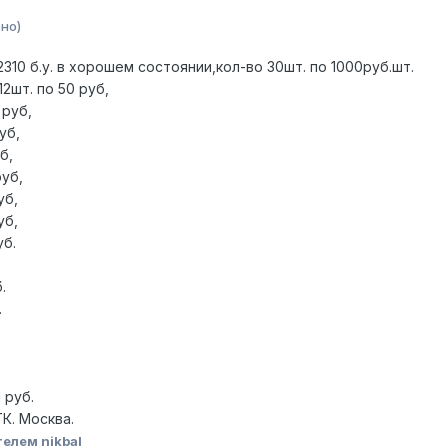
но)
10 б.у. в хорошем состоянии,кол-во 30шт. по 1000руб.шт.
2шт. по 50 руб,
 руб,
уб,
б,
руб,
уб,
уб,
уб.
.
.
 руб.
К. Москва.
елем nikbal