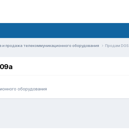
а и продажа телекоммуникационного оборудования
Продам DGS
т09а
ционного оборудования