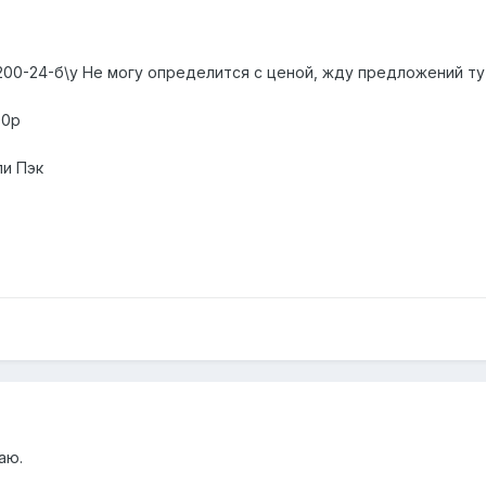
00-24-б\у Не могу определится с ценой, жду предложений тут
00р
и Пэк
аю.