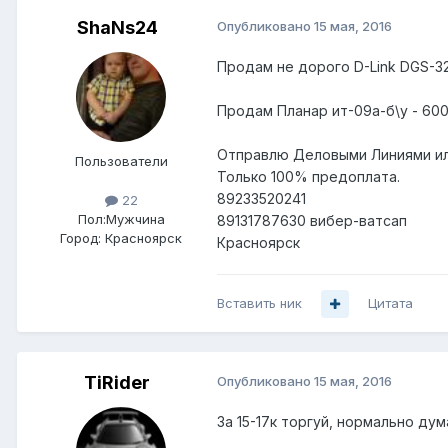
ShaNs24
Опубликовано
15 мая, 2016
Продам не дорого D-Link DGS-32
Продам Планар ит-09а-б\у - 60
Отправлю Деловыми Линиями ил
Пользователи
Только 100% предоплата.
89233520241
22
Пол:
Мужчина
89131787630 вибер-ватсап
Город:
Красноярск
Красноярск
Вставить ник
Цитата
TiRider
Опубликовано
15 мая, 2016
За 15-17к торгуй, нормально дум