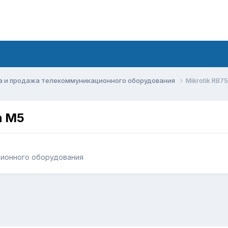
а и продажа телекоммуникационного оборудования
Mikrotik RB75
on M5
ционного оборудования