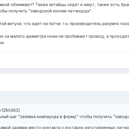
имкой обжимают? Также китайцы сидят и жмут, также есть бра
обы получить "заводской кончик патчкорда".
ой витухи, что идет на патчи: т.к. производитель разумно пола
 из-за малого диаметра ножи не пробивают провод, а проходя
ки.
t=1280463]
ный шаг "заливка компаунда в форму" чтобы получить "завод
самой заливки место контакта у кустарно изготовленных патч