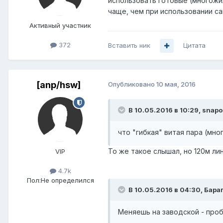
использовать готовые (многожи
чаще, чем при использовании с
Активный участник
372
Вставить ник
Цитата
[anp/hsw]
Опубликовано
10 мая, 2016
В 10.05.2016 в 10:29, snapo
что "гибкая" витая пара (мн
То же такое слышал, но 120м ли
VIP
4.7k
Пол:
Не определился
В 10.05.2016 в 04:30, Бараг
Меняешь на заводской - про