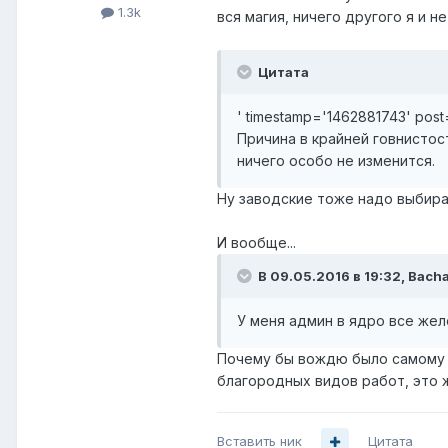
1.3k
вся магия, ничего другого я и н
Цитата
' timestamp='1462881743' pos
Причина в крайней говнистост
ничего особо не изменится.
Ну заводские тоже надо выбират
И вообще...
В 09.05.2016 в 19:32, Bacha
У меня админ в ядро все жел
Почему бы вождю было самому 
благородных видов работ, это ж
Вставить ник
Цитата