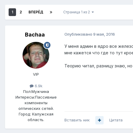
1
2
ВПЕРЁД
Страница 1 из 2
Bachaa
Опубликовано
9 мая, 2016
У меня админ в ядро все железо
мне кажется что где то тут кро
Теорию читал, разницу знаю, но
VIP
6.9k
Пол:
Мужчина
Интересы:
Пассивные
компоненты
оптических сетей.
Город:
Калужская
область.
Вставить ник
Цитата