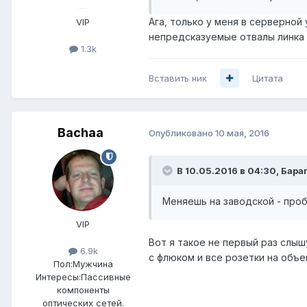
Ага, только у меня в серверной
VIP
непредсказуемые отвалы линка 
1.3k
Вставить ник
Цитата
Bachaa
Опубликовано
10 мая, 2016
В 10.05.2016 в 04:30, Бараг
Меняешь на заводской - про
VIP
Вот я такое не первый раз слыш
6.9k
с флюком и все розетки на объе
Пол:
Мужчина
Интересы:
Пассивные
компоненты
оптических сетей.