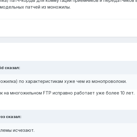
лка) патч-корды для коммутации приемников и передатчиков в
амодельных патчей из моножилы.
id сказал:
огожилка) по характеристикам хуже чем из монопроволоки.
нк на многожильном FTP исправно работает уже более 10 лет.
оз сказал:
блемы исчезают.