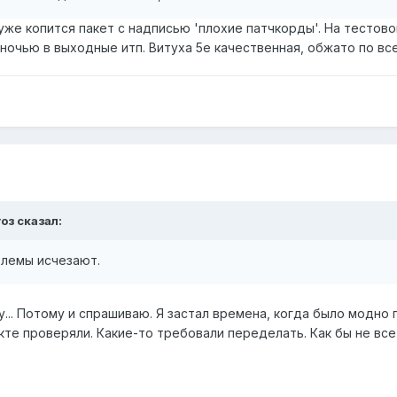
 уже копится пакет с надписью 'плохие патчкорды'. На тестов
ночью в выходные итп. Витуха 5е качественная, обжато по вс
оз сказал:
блемы исчезают.
у... Потому и спрашиваю. Я застал времена, когда было модн
кте проверяли. Какие-то требовали переделать. Как бы не все 