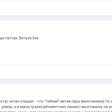
х патчах. Витуха 5ка.
ота) читал-слышал - что "гибкая" витая пара (многожилка) п
длины, и в магистралях(абонентских линиях) многожилку не исп