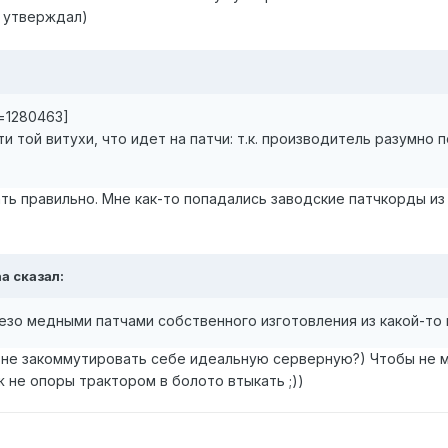
е утверждал)
t=1280463]
и той витухи, что идет на патчи: т.к. производитель разумно п
ь правильно. Мне как-то попадались заводские патчкорды из с
a сказал:
езо медными патчами собственного изготовления из какой-то
не закоммутировать себе идеальную серверную?) Чтобы не м
 не опоры трактором в болото втыкать ;))