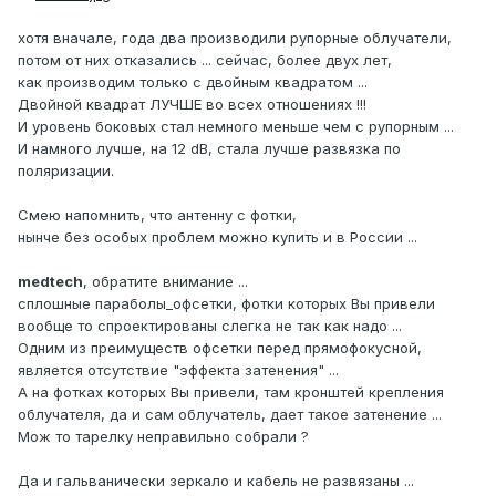
хотя вначале, года два производили рупорные облучатели,
потом от них отказались ... сейчас, более двух лет,
как производим только с двойным квадратом ...
Двойной квадрат ЛУЧШЕ во всех отношениях !!!
И уровень боковых стал немного меньше чем с рупорным ...
И намного лучше, на 12 dB, стала лучше развязка по
поляризации.
Смею напомнить, что антенну с фотки,
нынче без особых проблем можно купить и в России ...
medtech
, обратите внимание ...
сплошные параболы_офсетки, фотки которых Вы привели
вообще то спроектированы слегка не так как надо ...
Одним из преимуществ офсетки перед прямофокусной,
является отсутствие "эффекта затенения" ...
А на фотках которых Вы привели, там кронштей крепления
облучателя, да и сам облучатель, дает такое затенение ...
Мож то тарелку неправильно собрали ?
Да и гальванически зеркало и кабель не развязаны ...