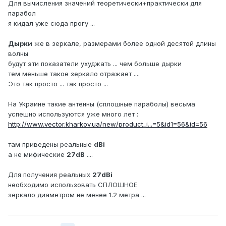
Для вычисления значений теоретически+практически для
парабол
я кидал уже сюда прогу ...
Дырки
же в зеркале, размерами более одной десятой длины
волны
будут эти показатели ухуджать ... чем больше дырки
тем меньше такое зеркало отражает ....
Это так просто ... так просто ...
На Украине такие антенны (сплошные параболы) весьма
успешно используются уже много лет :
http://www.vector.kharkov.ua/new/product_i...=5&id1=56&id=56
там приведены реальные
dВi
а не мифические
27dB
....
Для получения реальных
27dBi
необходимо использовать СПЛОШНОЕ
зеркало диаметром не менее 1.2 метра ...