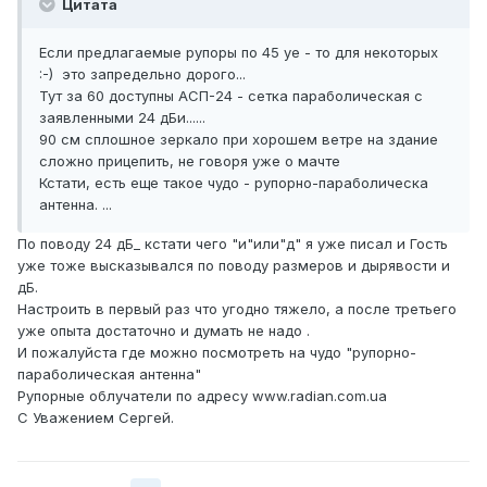
Цитата
Если предлагаемые рупоры по 45 уе - то для некоторых
:-) это запредельно дорого...
Тут за 60 доступны АСП-24 - сетка параболическая с
заявленными 24 дБи......
90 см сплошное зеркало при хорошем ветре на здание
сложно прицепить, не говоря уже о мачте
Кстати, есть еще такое чудо - рупорно-параболическа
антенна. ...
По поводу 24 дБ_ кстати чего "и"или"д" я уже писал и Гость
уже тоже высказывался по поводу размеров и дырявости и
дБ.
Настроить в первый раз что угодно тяжело, а после третьего
уже опыта достаточно и думать не надо .
И пожалуйста где можно посмотреть на чудо "рупорно-
параболическая антенна"
Рупорные облучатели по адресу www.radian.com.ua
C Уважением Сергей.