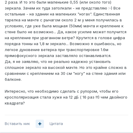
2 раза. И то это были маленькие 0,55 (или около того)
зеркала. Зачем их туда затолкали - не представляю :-) Все
остальные - на здании на маленьких "ногах". Единственная
тарелка на мачте с рычагом около 2 м у меня получилась в
условиях, где уже была мощная (50мм) мачта и крепление к
стене было не возможно... Да, какое усилие может получится
на крепление при ураганном ветре? Крутится в голове цифра
порядка тонны на 1,8 м зеркало... Возможно я ошибаюсь, но
легкое дуновение ветерка при транспортировке 1.6м
прямофокусного зеркала заставляло останавливатся.
Да, я не заявляю, что не реально надежно установить
сплошное зеркало на высокой мачте. Но это крайне сложно в
сравнении с креплением на 30 см "ногу" на стене здания или
балконе.
Интересно, что необходимо сделать с рупором, чтобы его
кросполяризация стала хуже на 12 дБ ( 16 раз !!!) чем двойного
квадрата?
Вставить ник
Цитата