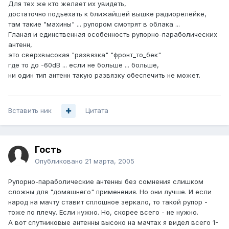
Для тех же кто желает их увидеть,
достаточно подъехать к ближайшей вышке радиорелейке,
там такие "махины" ... рупором смотрят в облака ...
Гланая и единственная особенность рупорно-параболических
антенн,
это сверхвысокая "развязка" "фронт_то_бек"
где то до -60dB ... если не больше ... больше,
ни один тип антенн такую развязку обеспечить не может.
Вставить ник
Цитата
Гость
Опубликовано
21 марта, 2005
Рупорно-параболические антенны без сомнения слишком
сложны для "домашнего" применения. Но они лучше. И если
народ на мачту ставит сплошное зеркало, то такой рупор -
тоже по плечу. Если нужно. Но, скорее всего - не нужно.
А вот спутниковые антенны высоко на мачтах я видел всего 1-