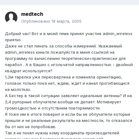
medtech
Опубликовано
18 марта, 2005
Добрый час! Вот и в моей теме принял участие admin_wireless
приятно .
Даже не стал пинать за способы измерений. Уважаемый
admin_wireless киньте пожалуйста в меня ссылкой на
программу по вычислению теоретически+практически для
парабол . А в Ваших с игольчатой направленностью - двойной
квадрат используется?
1,2м тарелка уже пересверлена и поменяла ориентацию,
головок только пока нет, ждём, ждёт и канал прогибающися
на молотках.
А Бестер в такой ситуации заявляет идеальные антенны? И на
2,4 рупорные облучатели вообще не делает. Мотивирует
громоздкостью и отсутствием повторяемости.
Я тоже им в итоге поверил и если бы не облучатели которые
пришли и не реальные результаты на местности, то отказался
бы от них не попробовав.
Так я не понял нужны кому координаты производителей