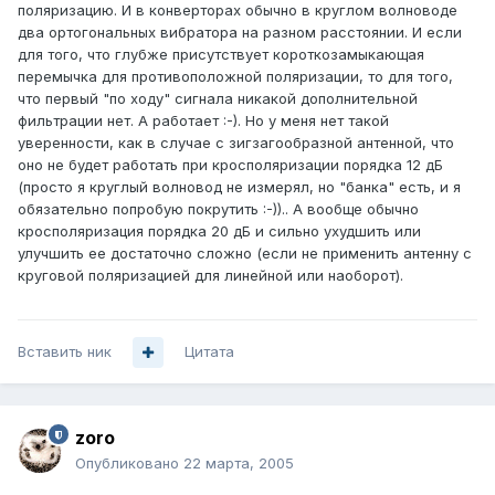
поляризацию. И в конверторах обычно в круглом волноводе
два ортогональных вибратора на разном расстоянии. И если
для того, что глубже присутствует короткозамыкающая
перемычка для противоположной поляризации, то для того,
что первый "по ходу" сигнала никакой дополнительной
фильтрации нет. А работает :-). Но у меня нет такой
уверенности, как в случае с зигзагообразной антенной, что
оно не будет работать при кросполяризации порядка 12 дБ
(просто я круглый волновод не измерял, но "банка" есть, и я
обязательно попробую покрутить :-)).. А вообще обычно
кросполяризация порядка 20 дБ и сильно ухудшить или
улучшить ее достаточно сложно (если не применить антенну с
круговой поляризацией для линейной или наоборот).
Вставить ник
Цитата
zoro
Опубликовано
22 марта, 2005