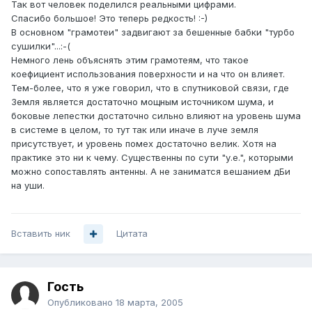
Так вот человек поделился реальными цифрами.
Спасибо большое! Это теперь редкость! :-)
В основном "грамотеи" задвигают за бешенные бабки "турбо
сушилки"...:-(
Немного лень объяснять этим грамотеям, что такое
коефициент использования поверхности и на что он влияет.
Тем-более, что я уже говорил, что в спутниковой связи, где
Земля является достаточно мощным источником шума, и
боковые лепестки достаточно сильно влияют на уровень шума
в системе в целом, то тут так или иначе в луче земля
присутствует, и уровень помех достаточно велик. Хотя на
практике это ни к чему. Существенны по сути "у.е.", которыми
можно сопоставлять антенны. А не заниматся вешанием дБи
на уши.
Вставить ник
Цитата
Гость
Опубликовано
18 марта, 2005