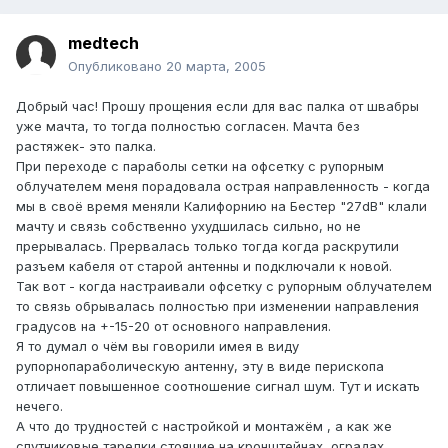
medtech
Опубликовано
20 марта, 2005
Добрый час! Прошу прощения если для вас палка от швабры
уже мачта, то тогда полностью согласен. Мачта без
растяжек- это палка.
При переходе с параболы сетки на офсетку с рупорным
облучателем меня порадовала острая направленность - когда
мы в своё время меняли Калифорнию на Бестер "27dB" клали
мачту и связь собственно ухудшилась сильно, но не
прерывалась. Прервалась только тогда когда раскрутили
разъем кабеля от старой антенны и подключали к новой.
Так вот - когда настраивали офсетку с рупорным облучателем
то связь обрывалась полностью при изменении направления
градусов на +-15-20 от основного направления.
Я то думал о чём вы говорили имея в виду
рупорнопараболическую антенну, эту в виде перископа
отличает повышенное соотношение сигнал шум. Тут и искать
нечего.
А что до трудностей с настройкой и монтажём , а как же
спутниковые тарелки стоящие на кронштейнах, оградах,