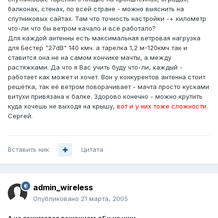
балконах, стенах, по всей стране - можно выяснить на
спутниковых сайтах. Там что точность настройки -+ километр
что-ли что бы ветром качало и всё работало?
Для каждой антенны есть максимальная ветровая нагрузка
для Бестер "27dB" 140 кмч. а тарелка 1,2 м-120кмч так и
ставится она не на самом кончике мачты, а между
растяжками. Да что я Вас учить буду что-ли, каждый -
работает как может и хочет. Вон у конкурентов антенна стоит
решётка, так её ветром поворачивает - мачта просто кусками
витухи привязана к балке. Здорово конечно - можно крутить
куда хочешь не выходя на крышу,
вот и у них тоже сложности
.
Сергей.
Вставить ник
Цитата
admin_wireless
Опубликовано
21 марта, 2005