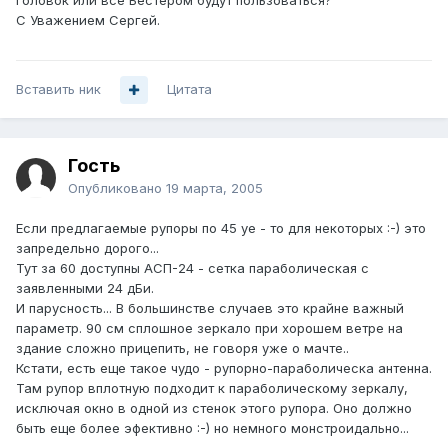
головок или все Бестером будут пользоваться?
С Уважением Сергей.
Вставить ник
Цитата
Гость
Опубликовано
19 марта, 2005
Если предлагаемые рупоры по 45 уе - то для некоторых :-) это
запредельно дорого...
Тут за 60 доступны АСП-24 - сетка параболическая с
заявленными 24 дБи.
И парусность... В большинстве случаев это крайне важный
параметр. 90 см сплошное зеркало при хорошем ветре на
здание сложно прицепить, не говоря уже о мачте..
Кстати, есть еще такое чудо - рупорно-параболическа антенна.
Там рупор вплотную подходит к параболическому зеркалу,
исключая окно в одной из стенок этого рупора. Оно должно
быть еще более эфективно :-) но немного монстроидально...