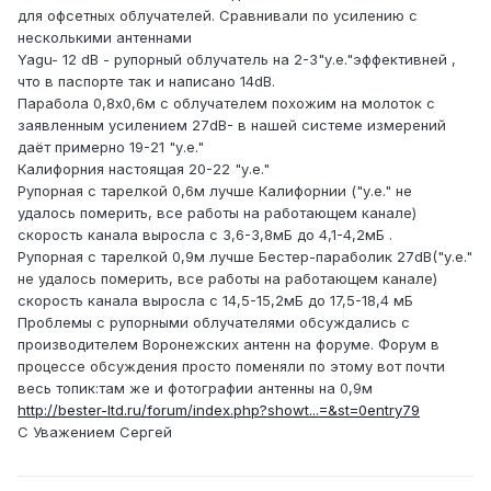
для офсетных облучателей. Сравнивали по усилению с
несколькими антеннами
Yagu- 12 dB - рупорный облучатель на 2-3"у.е."эффективней ,
что в паспорте так и написано 14dB.
Парабола 0,8х0,6м с облучателем похожим на молоток с
заявленным усилением 27dB- в нашей системе измерений
даёт примерно 19-21 "у.е."
Калифорния настоящая 20-22 "у.е."
Рупорная с тарелкой 0,6м лучше Калифорнии ("у.е." не
удалось померить, все работы на работающем канале)
скорость канала выросла с 3,6-3,8мБ до 4,1-4,2мБ .
Рупорная с тарелкой 0,9м лучше Бестер-параболик 27dB("у.е."
не удалось померить, все работы на работающем канале)
скорость канала выросла с 14,5-15,2мБ до 17,5-18,4 мБ
Проблемы с рупорными облучателями обсуждались с
производителем Воронежских антенн на форуме. Форум в
процессе обсуждения просто поменяли по этому вот почти
весь топик:там же и фотографии антенны на 0,9м
http://bester-ltd.ru/forum/index.php?showt...=&st=0entry79
C Уважением Сергей