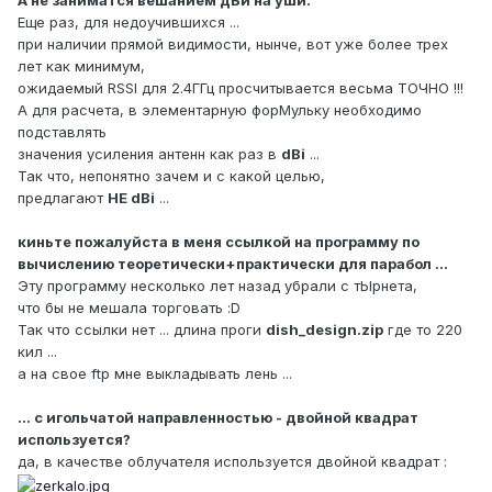
А не заниматся вешанием дБи на уши.
Еще раз, для недоучившихся ...
при наличии прямой видимости, нынче, вот уже более трех
лет как минимум,
ожидаемый RSSI для 2.4ГГц просчитывается весьма ТОЧНО !!!
А для расчета, в элементарную форМульку необходимо
подставлять
значения усиления антенн как раз в
dBi
...
Так что, непонятно зачем и с какой целью,
предлагают
НЕ dBi
...
киньте пожалуйста в меня ссылкой на программу по
вычислению теоретически+практически для парабол ...
Эту программу несколько лет назад убрали с тЫрнета,
что бы не мешала торговать :D
Так что ссылки нет ... длина проги
dish_design.zip
где то 220
кил ...
а на свое ftp мне выкладывать лень ...
... с игольчатой направленностью - двойной квадрат
используется?
да, в качестве облучателя используется двойной квадрат :