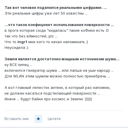
Так вот человек поделился реальными цифрами. ...
Эти реальные цифры уже лет 50 известны ...
...что такое коефициент использования поверхности ...
в проге которая сюда "кидалась" такие коФики есть :D
так что без вУмностей, plz ...
Что то
ingr1
мне кого то начал напоминать ;)
Неусидела ;)
Земля является достаточно мощным источником шума...
ну ВСЕ пипец ...
включился генератор шума ... или лапша на уши народу ...
Для WLAN этим шумом можно полностью пренебречь ...
А вот главный лепесток антенн, в который раз напомню,
не должен касаться подстилающей поверхности ...
Иначе ... будут байки про космос и Землю :))))))
Вставить ник
Цитата