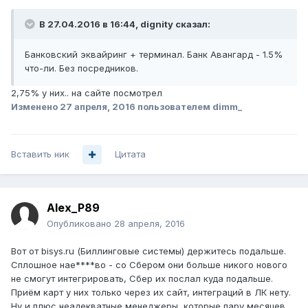
В 27.04.2016 в 16:44, dignity сказал:
Банковский эквайринг + терминал. Банк Авангард - 1.5%
что-ли. Без посредников.
2,75% у них.. на сайте посмотрел
Изменено
27 апреля, 2016
пользователем dimm_
Вставить ник
Цитата
Alex_P89
Опубликовано
28 апреля, 2016
Вот от bisys.ru (Биллинговые системы) держитесь подальше.
Сплошное нае****во - со Сбером они больше никого нового
не смогут интегрировать, Сбер их послал куда подальше.
Приём карт у них только через их сайт, интеграций в ЛК нету.
Ну и плюс неадекватные менеджеры, которые пару месяцев