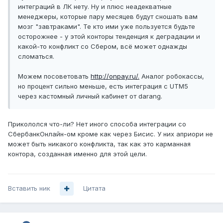
интеграций в ЛК нету. Ну и плюс неадекватные
менеджеры, которые пару месяцев будут сношать вам
мозг "завтраками". Те кто ими уже пользуется будьте
осторожнее - у этой конторы тенденция к деградации и
какой-то конфликт со Сбером, всё может однажды
сломаться.
Можем посоветовать
http://onpay.ru/.
Аналог робокассы,
но процент сильно меньше, есть интеграция с UTM5
через кастомный личный кабинет от darang.
Прикололся что-ли? Нет иного способа интеграции со
СбербанкОнлайн-ом кроме как через Бисис. У них априори не
может быть никакого конфликта, так как это карманная
контора, созданная именно для этой цели.
Вставить ник
Цитата