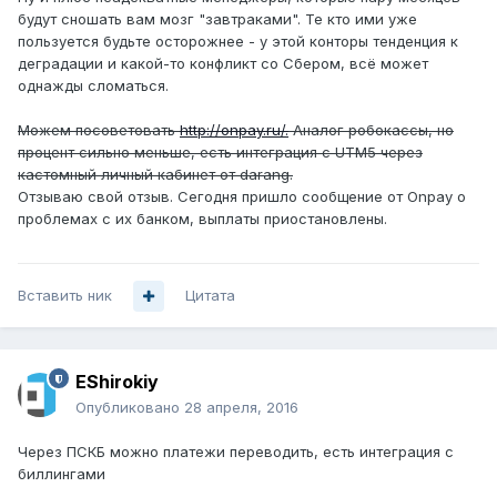
будут сношать вам мозг "завтраками". Те кто ими уже
пользуется будьте осторожнее - у этой конторы тенденция к
деградации и какой-то конфликт со Сбером, всё может
однажды сломаться.
Можем посоветовать
http://onpay.ru/.
Аналог робокассы, но
процент сильно меньше, есть интеграция с UTM5 через
кастомный личный кабинет от darang.
Отзываю свой отзыв. Сегодня пришло сообщение от Onpay о
проблемах с их банком, выплаты приостановлены.
Вставить ник
Цитата
EShirokiy
Опубликовано
28 апреля, 2016
Через ПСКБ можно платежи переводить, есть интеграция с
биллингами