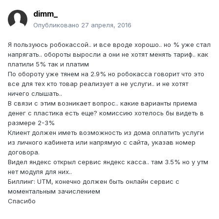
dimm_
Опубликовано
27 апреля, 2016
Я пользуюсь робокассой.. и все вроде хорошо.. но % уже стал
напрягать.. обороты выросли а они не хотят менять тариф.. как
платили 5% так и платим
По обороту уже тянем на 2.9% но робокасса говорит что это
все для тех кто товар реализует а не услуги.. и не хотят
ничего слышать..
В связи с этим возникает вопрос.. какие варианты приема
денег с пластика есть еще? комиссию хотелось бы видеть в
размере 2-3%
Клиент должен иметь возможность из дома оплатить услуги
из личного кабинета или напрямую с сайта, указав номер
договора.
Видел яндекс открыл сервис яндекс касса.. там 3.5% но у утм
нет модуля для них..
Биллинг: UTM, конечно должен быть онлайн сервис с
моментальным зачислением
Спасибо