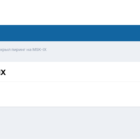
ткрыл пиринг на MSK-IX
IX