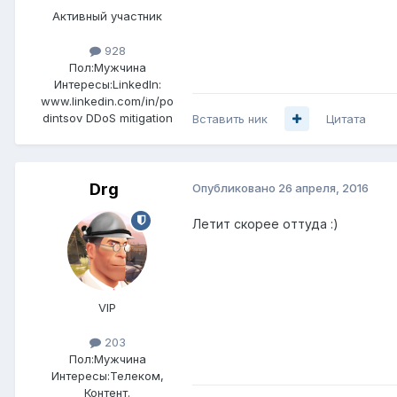
Активный участник
928
Пол:
Мужчина
Интересы:
LinkedIn:
www.linkedin.com/in/po
dintsov DDoS mitigation
Вставить ник
Цитата
Drg
Опубликовано
26 апреля, 2016
Летит скорее оттуда :)
VIP
203
Пол:
Мужчина
Интересы:
Телеком,
Контент.