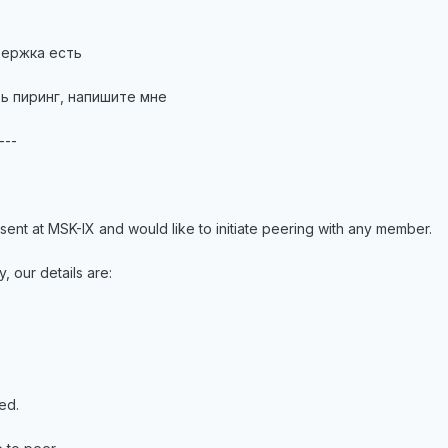
держка есть
ь пиринг, напишите мне
---
nt at MSK-IX and would like to initiate peering with any member.
 our details are:
ed.