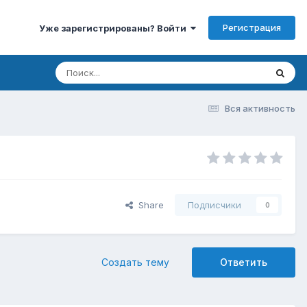
Регистрация
Уже зарегистрированы? Войти
Вся активность
Share
Подписчики
0
Создать тему
Ответить