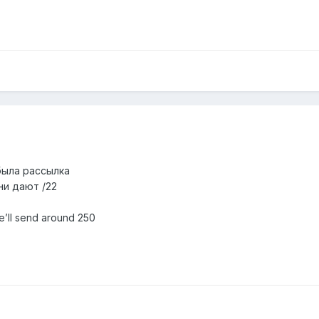
была рассылка
ни дают /22
e’ll send around 250