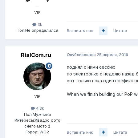
VIP
3k
Пол:
Не определился
Вставить ник
Цитата
RialCom.ru
Опубликовано
25 апреля, 2016
поднял с ними сессию
по электронке с неделю назад 
вот только пока один префикс о
When we finish building our PoP w
VIP
4.3k
Пол:
Мужчина
Интересы:
Квадро фото
снего мото ;)
Город:
WC2
Вставить ник
Цитата