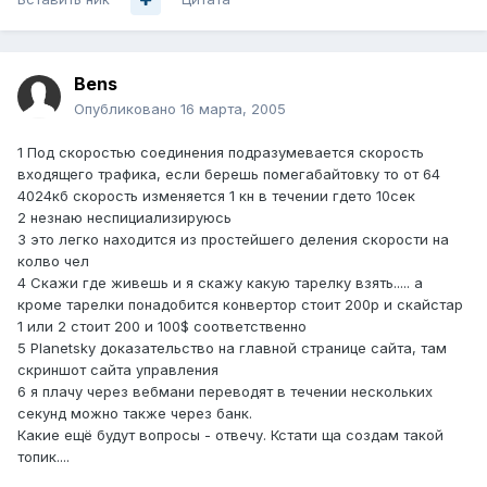
Bens
Опубликовано
16 марта, 2005
1 Под скоростью соединения подразумевается скорость
входящего трафика, если берешь помегабайтовку то от 64
4024кб скорость изменяется 1 кн в течении гдето 10сек
2 незнаю неспициализируюсь
3 это легко находится из простейшего деления скорости на
колво чел
4 Скажи где живешь и я скажу какую тарелку взять..... а
кроме тарелки понадобится конвертор стоит 200р и скайстар
1 или 2 стоит 200 и 100$ соответственно
5 Planetsky доказательство на главной странице сайта, там
скриншот сайта управления
6 я плачу через вебмани переводят в течении нескольких
секунд можно также через банк.
Какие ещё будут вопросы - отвечу. Кстати ща создам такой
топик....