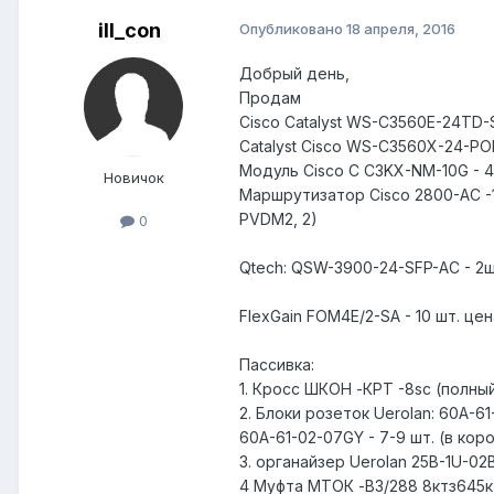
ill_con
Опубликовано
18 апреля, 2016
Добрый день,
Продам
Cisco Catalyst WS-C3560E-24TD-S
Catalyst Cisco WS-C3560X-24-PO
Модуль Cisco C C3KX-NM-10G - 4
Новичок
Маршрутизатор Cisco 2800-AC -1 ш
PVDM2, 2)
0
Qtech: QSW-3900-24-SFP-AC - 2ш
FlexGain FOM4E/2-SA - 10 шт. це
Пассивка:
1. Кросс ШКОН -КРТ -8sc (полный
2. Блоки розеток Uerolan: 60А-61
60А-61-02-07GY - 7-9 шт. (в кор
3. органайзер Uerolan 25B-1U-02B
4 Муфта МТОК -В3/288 8ктз645к -