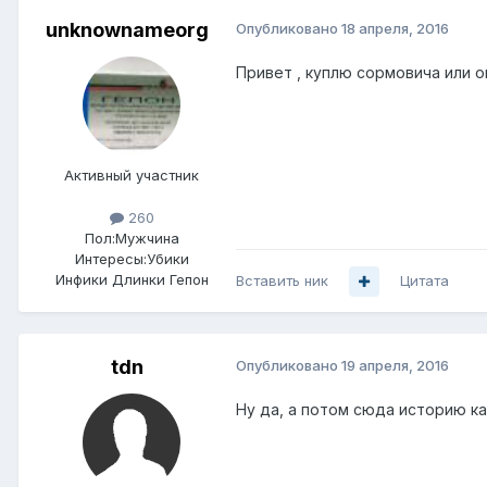
unknownameorg
Опубликовано
18 апреля, 2016
Привет , куплю сормовича или ом
Активный участник
260
Пол:
Мужчина
Интересы:
Убики
Инфики Длинки Гепон
Вставить ник
Цитата
tdn
Опубликовано
19 апреля, 2016
Ну да, а потом сюда историю ка