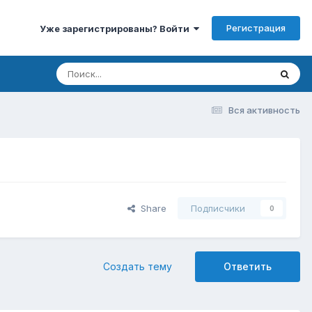
Регистрация
Уже зарегистрированы? Войти
Вся активность
Share
Подписчики
0
Создать тему
Ответить