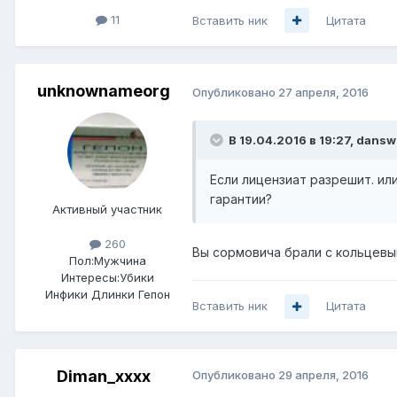
11
Вставить ник
Цитата
unknownameorg
Опубликовано
27 апреля, 2016
В 19.04.2016 в 19:27, dansw
Если лицензиат разрешит. или
гарантии?
Активный участник
260
Вы сормовича брали с кольцевым
Пол:
Мужчина
Интересы:
Убики
Инфики Длинки Гепон
Вставить ник
Цитата
Diman_xxxx
Опубликовано
29 апреля, 2016