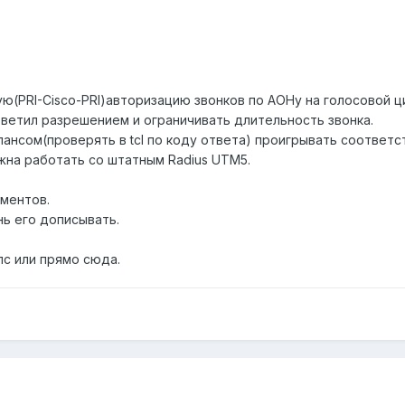
(PRI-Cisco-PRI)авторизацию звонков по АОНу на голосовой ци
тветил разрешением и ограничивать длительность звонка.
нсом(проверять в tcl по коду ответа) проигрывать соответству
жна работать со штатным Radius UTM5.
иментов.
ень его дописывать.
лс или прямо сюда.