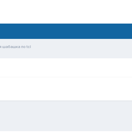
я шабашка по tcl