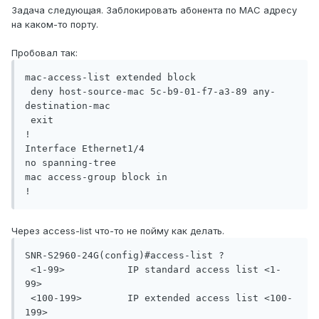
Задача следующая. Заблокировать абонента по MAC адресу
на каком-то порту.
Пробовал так:
mac-access-list extended block

 deny host-source-mac 5c-b9-01-f7-a3-89 any-
destination-mac

 exit

!

Interface Ethernet1/4

no spanning-tree

mac access-group block in

!
Через access-list что-то не пойму как делать.
SNR-S2960-24G(config)#access-list ?

 <1-99>           IP standard access list <1-
99>

 <100-199>        IP extended access list <100-
199>
