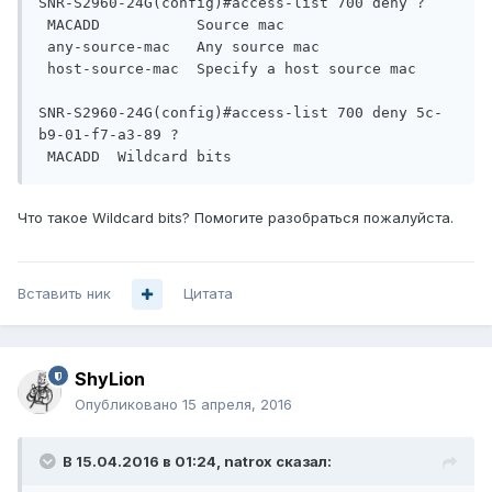
SNR-S2960-24G(config)#access-list 700 deny ?

 MACADD           Source mac

 any-source-mac   Any source mac

 host-source-mac  Specify a host source mac

SNR-S2960-24G(config)#access-list 700 deny 5c-
b9-01-f7-a3-89 ?

 MACADD  Wildcard bits
Что такое Wildcard bits? Помогите разобраться пожалуйста.
Вставить ник
Цитата
ShyLion
Опубликовано
15 апреля, 2016
В 15.04.2016 в 01:24, natrox сказал: