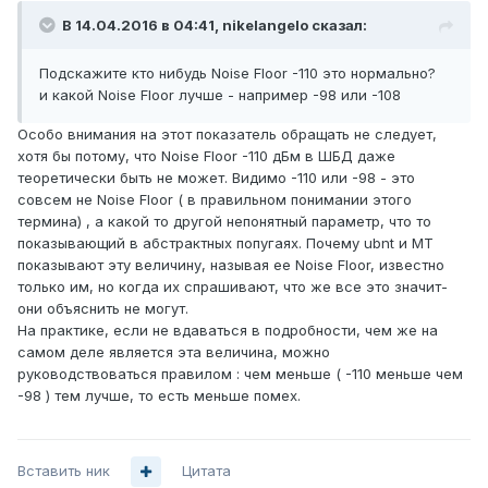
В 14.04.2016 в 04:41, nikelangelo сказал:
Подскажите кто нибудь Noise Floor -110 это нормально?
и какой Noise Floor лучше - например -98 или -108
Особо внимания на этот показатель обращать не следует,
хотя бы потому, что Noise Floor -110 дБм в ШБД даже
теоретически быть не может. Видимо -110 или -98 - это
совсем не Noise Floor ( в правильном понимании этого
термина) , а какой то другой непонятный параметр, что то
показывающий в абстрактных попугаях. Почему ubnt и MT
показывают эту величину, называя ее Noise Floor, известно
только им, но когда их спрашивают, что же все это значит-
они объяснить не могут.
На практике, если не вдаваться в подробности, чем же на
самом деле является эта величина, можно
руководствоваться правилом : чем меньше ( -110 меньше чем
-98 ) тем лучше, то есть меньше помех.
Вставить ник
Цитата