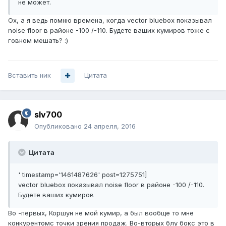
не может.
Ох, а я ведь помню времена, когда vector bluebox показывал
noise floor в районе -100 /-110. Будете ваших кумиров тоже с
говном мешать? :)
Вставить ник
Цитата
slv700
Опубликовано
24 апреля, 2016
Цитата
' timestamp='1461487626' post=1275751]
vector bluebox показывал noise floor в районе -100 /-110.
Будете ваших кумиров
Во -первых, Коршун не мой кумир, а был вообще то мне
конкурентомс точки зрения продаж. Во-вторых блу бокс это в