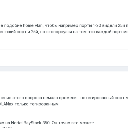
'е подобие home vlan, чтобы например порты 1-20 видели 25й п
ентский порт и 25й, но стопорнулся на том что каждый порт мо
яснение этого вопроса немало времени - нетегированный порт
VLANах только тегированным.
ю на Nortel BayStack 350. Он точно это может: