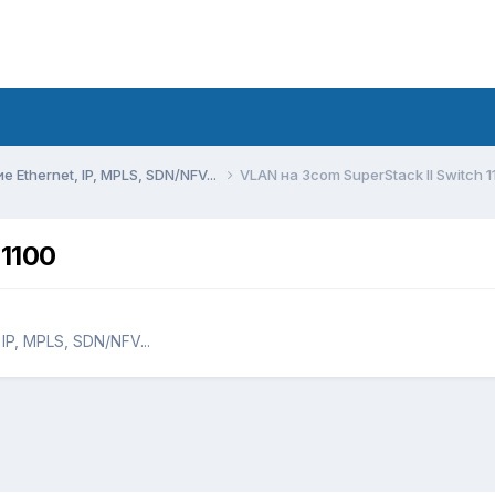
Ethernet, IP, MPLS, SDN/NFV...
VLAN на 3com SuperStack II Switch 
 1100
P, MPLS, SDN/NFV...