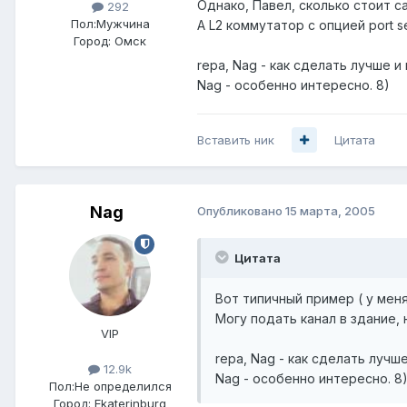
Однако, Павел, сколько стоит с
292
Пол:
Мужчина
А L2 коммутатор с опцией port 
Город:
Омск
repa, Nag - как сделать лучше 
Nag - особенно интересно. 8)
Вставить ник
Цитата
Nag
Опубликовано
15 марта, 2005
Цитата
Вот типичный пример ( у меня
Могу подать канал в здание,
VIP
repa, Nag - как сделать лучш
12.9k
Nag - особенно интересно. 8
Пол:
Не определился
Город:
Ekaterinburg