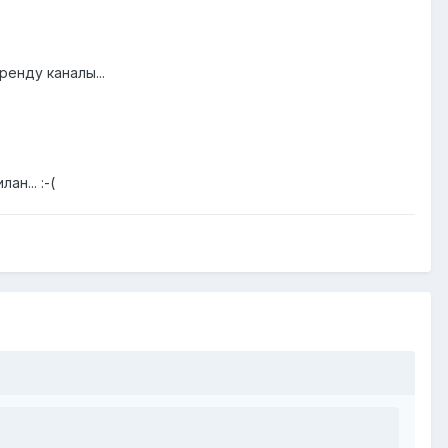
енду каналы...
н... :-(