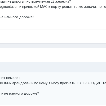
амая недорогая но вменяемая L3 железка?
segmentation и привязкой МАС к порту решит те же задачи, но 
и не намного дороже?
 их немало):
 но линк арендован и по нему я могу прогнать ТОЛЬКО ОДИН т
е и не намного дороже?
)