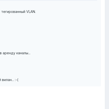
Н тегированный VLAN.
 аренду каналы...
илан... :-(