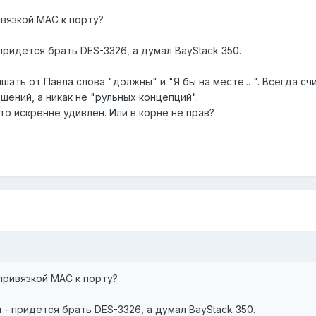
ивязкой MAC к порту?
придется брать DES-3326, а думал BayStack 350.
шать от Павла слова "должны" и "Я бы на месте... ". Всегда
ений, а никак не "рульных концепций".
то искренне удивлен. Или в корне не прав?
привязкой MAC к порту?
 - придется брать DES-3326, а думал BayStack 350.