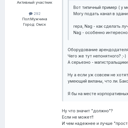
Активный участник
Вот типичный пример ( у м
Могу подать канал в здан
292
Пол:
Мужчина
Город:
Омск
repa, Nag - как сделать л
Nag - особенно интересно.
Оборудование арендодателя
Чего же тут непонятного? ;-)
А серьезно - магистральщики
Ну а если уж совсем не хотя
умеющий виланы, что ли. Бакс
Я бы на месте корпоративных 
Ну что значит "должно"?
Если не может!!
И чем надежнее и лучше "прост