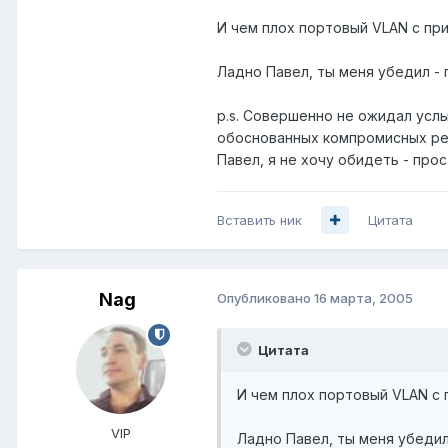
И чем плох портовый VLAN с пр
Ладно Павел, ты меня убедил - 
p.s. Совершенно не ожидал услы
обоснованных компромисных реш
Павел, я не хочу обидеть - прос
Вставить ник
Цитата
Nag
Опубликовано
16 марта, 2005
Цитата
И чем плох портовый VLAN с 
VIP
Ладно Павел, ты меня убедил