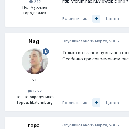
http://forum.nag.ru/viewtopic.php?
292
Пол:
Мужчина
Город:
Омск
Вставить ник
Цитата
Nag
Опубликовано
15 марта, 2005
Только вот зачем нужны портовые
Особенно при современном расп
VIP
12.9k
Пол:
Не определился
Город:
Ekaterinburg
Вставить ник
Цитата
repa
Опубликовано
15 марта, 2005