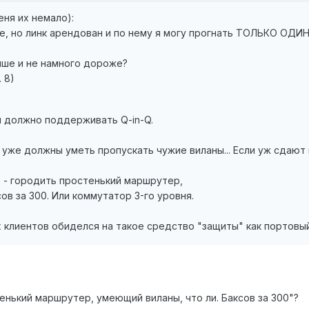
еня их немало):
ие, но линк арендован и по нему я могу прогнать ТОЛЬКО ОДИ
учше и не намного дороже?
 8)
 должно поддерживать Q-in-Q.
 уже должны уметь пропускать чужие виланы... Если уж сдают в
т - городить простенький маршрутер,
ов за 300. Или коммутатор 3-го уровня.
клиентов обиделся на такое средство "защиты" как портовый в
енький маршрутер, умеющий виланы, что ли. Баксов за 300"?