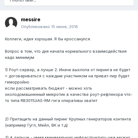
1 month later...
messire
Опубликовано
15 июня, 2016
Коллеги, идея хорошая. Я бы кроссанулся.
Вопрос в том, что дня начала нормального взаимодействия
надо минимум
1) Роут-сервер, а лучше 2. Иначе выхлопа от пиринга не будет
= договариваться с каждым участником на приват-пир будет
геморройно
если рассматривать бюджет - можно хоть
околодомашненный микротик в качестве роут-рефлекора что-
то типа RB3011UiAS-RM гига оперативы хватит
2) Притащить на данный пиринг Крупных генераторов контента
(например Гугл, Мейл, ВК и т.д)
3) А дальше - имея минимальную инфраструктуру уже можно