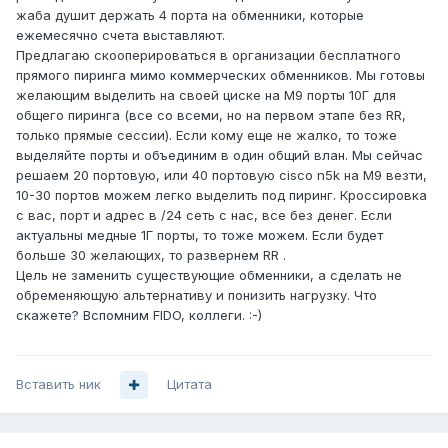
жаба душит держать 4 порта на обменники, которые
ежемесячно счета выставляют.
Предлагаю скооперироваться в организации бесплатного
прямого пиринга мимо коммерческих обменников. Мы готовы
желающим выделить на своей циске на М9 порты 10Г для
общего пиринга (все со всеми, но на первом этапе без RR,
только прямые сессии). Если кому еще не жалко, то тоже
выделяйте порты и объединим в один общий влан. Мы сейчас
решаем 20 портовую, или 40 портовую cisco n5k на М9 везти,
10-30 портов можем легко выделить под пиринг. Кроссировка
с вас, порт и адрес в /24 сеть с нас, все без денег. Если
актуальны медные 1Г порты, то тоже можем. Если будет
больше 30 желающих, то развернем RR .
Цель не заменить существующие обменники, а сделать не
обременяющую альтернативу и понизить нагрузку. Что
скажете? Вспомним FIDO, коллеги. :-)
Вставить ник
Цитата