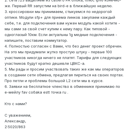
2. сеть /23 выделяем из своего PA блока, плюс ipv6 конечно-
же. Первый RR запустим на bird-е в ближайшую неделю.
3. кроссировки мы принимаем, стыкуемся по недорогой
оптике. Модули sfp+ для приема линков закупаем каждый
себе, т.е. для подключения вам нужен модуль какой хотите -
мы сами за свой счет купим к нему пару. Как типовой -
одноглазый 10км. Если актуальны 1g медные подключения -
напишите, поставим коммутатор.
4. Полностью согласен с Вами, что без денег проект обречен.
На это мы придумали жутко простую штуку - первые 100
участников никогда ничего не платят. Тарифы для следующих
участников будут кратно дешевле ЦВКС-а.
5. Мы рады и просим участвовать таких же как мы операторов
в создании сети обмена, предлагая пириться на своих портах.
Про петли и проблемы большой L2 сети мы в курсе.
6. Заявки на бесплатное членство в обменнике принимаю по
е-мейлу fav собаkа estt точка ru .
Кто с нами?
С уважением,
Александр,
2:5020/863