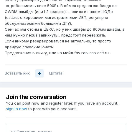
потреблением в пике 500Вт. В обмен предлагаю бандл из
CWDM лямбды (или L2 транзит) + юниты в нашем ЦОДе
(estt.ru, с хорошими магистральными ИБП, регулярно
обслуживаемыми большими ДГУ).
Сейчас мы стоим в ЦВКС, но у них шкафы до 800мм шкафы, а
нам нужно nexus запихнуть... предстоит переезжать.
Если никому резервироваться не актуально, то просто
арендую глубокие юниты.
Предложения в личку, или на мейл fav гaв-гaв estt.ru .
Вставить ник
Цитата
Join the conversation
You can post now and register later. If you have an account,
sign in now
to post with your account.