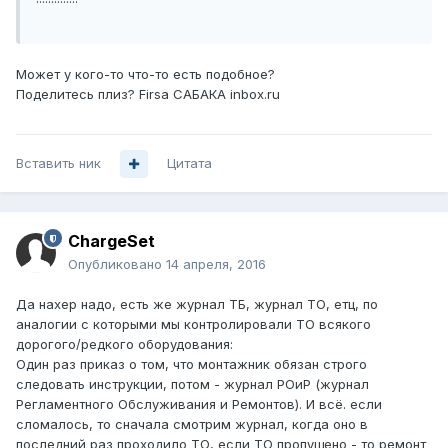
Может у кого-то что-то есть подобное?
Поделитесь плиз? Firsa САБАКА inbox.ru
Вставить ник
Цитата
ChargeSet
Опубликовано
14 апреля, 2016
Да нахер надо, есть же журнал ТБ, журнал ТО, етц, по
аналогии с которыми мы контролировали ТО всякого
дорогого/редкого оборудования:
Один раз приказ о том, что монтажник обязан строго
следовать инструкции, потом - журнал РОиР (журнал
Регламентного Обслуживания и Ремонтов). И всё. если
сломалось, то сначала смотрим журнал, когда оно в
последний раз проходило ТО, если ТО пропущено - то ремонт