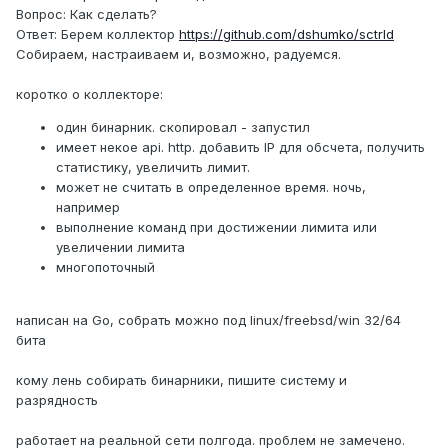
Вопрос: Как сделать?
Ответ: Берем коллектор
https://github.com/dshumko/sctrld
Собираем, настраиваем и, возможно, радуемся.
коротко о коллекторе:
один бинарник. скопировал - запустил
имеет некое api. http. добавить IP для обсчета, получить
статистику, увеличить лимит.
может не считать в определенное время. ночь,
например
выполнение команд при достижении лимита или
увеличении лимита
многопоточный
написан на Go, собрать можно под linux/freebsd/win 32/64
бита
кому лень собирать бинарники, пишите систему и
разрядность
работает на реальной сети полгода. проблем не замечено.