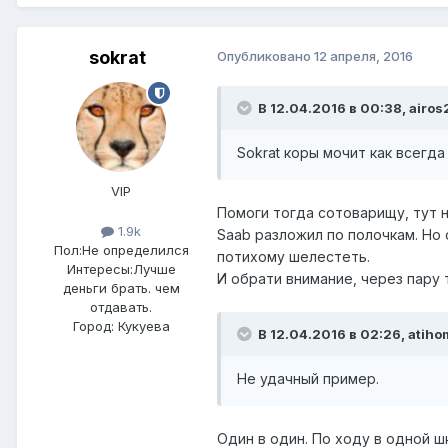
sokrat
Опубликовано
12 апреля, 2016
В 12.04.2016 в 00:38, airos
Sokrat коры мочит как всегда 
VIP
Помоги тогда сотоварищу, тут 
1.9k
Saab разложил по полочкам. Но 
Пол:
Не определился
потихому шелестеть.
Интересы:
Лучше
И обрати внимание, через пару 
деньги брать. чем
отдавать.
Город:
Кукуева
В 12.04.2016 в 02:26, atiho
Не удачный пример.
Один в один. По ходу в одной ш