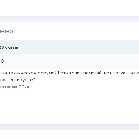
енено)
23 сказал:
:D
 на техническом форуме? Есть толк - помогай, нет толка - не
Чем тестируете?
вателем TTvs