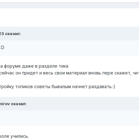
23 сказал:
:D
на форуме даже в разделе тика
сейчас он придет и весь свои материал вновь пере скажет, чи
тройку топиков советы бывалым начнет раздавать.:)
mirov сказал:
коле учились.