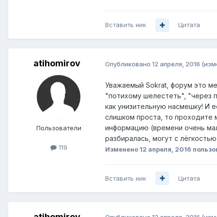
Вставить ник
Цитата
atihomirov
Опубликовано
12 апреля, 2016
(изм
Уважаемый Sokrat, форум это м
"потихому шелестеть", "через п
как унизительную насмешку! И е
слишком проста, то проходите м
информацию (времени очень мал
Пользователи
разбиралась, могут с лёгкостью
119
Изменено
12 апреля, 2016
пользо
Вставить ник
Цитата
atihomirov