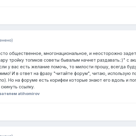
енено)
есто общественное, многонациональное, и неосторожно задет
ару тройку топиков советы бывалым начнет раздавать.:)" с а
сли у вас есть желание помочь, то милости прошу, всегда буд
имо! И в ответ на фразу "читайте форум", читаю, использую 
о). Но на форуме есть корифеи которые знают его вдоль и п
 скинуть ссылку.
вателем atihomirov