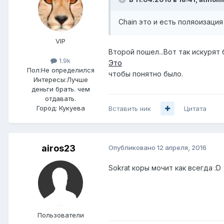
Chain это и есть поляоизация
VIP
Второй пошел...Вот так искуря
1.9k
Это
Пол:
Не определился
чтобы понятно было.
Интересы:
Лучше
деньги брать. чем
отдавать.
Город:
Кукуева
Вставить ник
Цитата
airos23
Опубликовано
12 апреля, 2016
Sokrat коры мочит как всегда :D
Пользователи