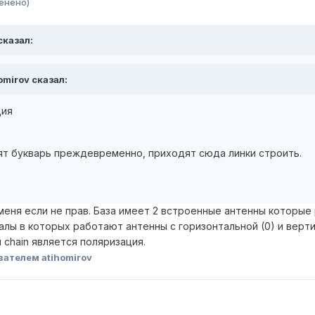
енено)
 сказал:
homirov сказал:
ция
рят букварь преждевременно, приходят сюда линки строить.
меня если не прав. База имеет 2 встроенные антенны которые
аналы в которых работают антенны с горизонтальной (0) и верт
chain является поляризация.
вателем atihomirov