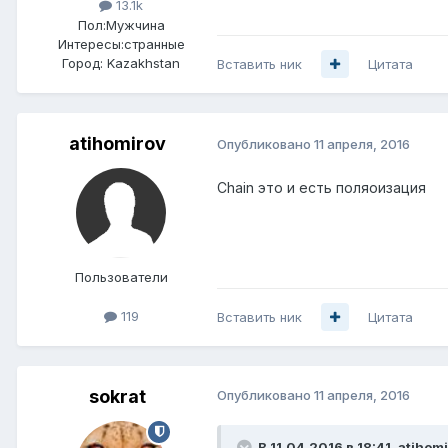
13.1k
Пол:
Мужчина
Интересы:
странные
Город:
Kazakhstan
Вставить ник
Цитата
atihomirov
Опубликовано
11 апреля, 2016
Chain это и есть поляоизация
Пользователи
119
Вставить ник
Цитата
sokrat
Опубликовано
11 апреля, 2016
В 11.04.2016 в 18:41, atihom