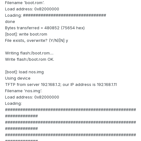
Filename 'boot.rom'.
Load address: 0x82000000
Loading: #################################
done
Bytes transferred = 480852 (75654 hex)
[boot]: write boot.rom
File exists, overwrite? (Y/N)[N] y
Writing flash:/boot.rom....
Write flash:/boot.rom OK.
[boot]: load nos.img
Using device
TFTP from server 192.168.1.2; our IP address is 192.168.1.11
Filename 'nos.img'.
Load address: 0x82000000
Loading:
####################################################
#############
####################################################
#############
####################################################