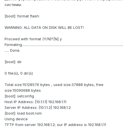
системы:
[boot]: format flash:
WARNING: ALL DATA ON DISK WILL BE LOST!
Proceed with format (Y/N)?[N] y
Formating......................................................................................................................
..... Done.
[boot]: dir
0 file(s), 0 dir(s)
Total size:15128576 bytes , used size:37888 bytes, free
size:15090688 bytes
[boot]: setconfig
Host IP Address: [10.1.1.1] 192.168.1.11
Server IP Address: [10.1.1.2] 192.168.1.2
[boot]: load boot.rom
Using device
TFTP from server 192.168.1.2; our IP address is 192.168.1.11