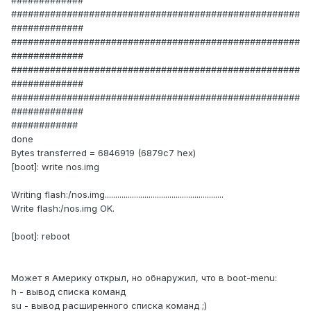
#############
####################################################
#############
####################################################
#############
####################################################
#############
####################################################
#############
############
done
Bytes transferred = 6846919 (6879c7 hex)
[boot]: write nos.img
Writing flash:/nos.img.........................................................
Write flash:/nos.img OK.
[boot]: reboot
Может я Америку открыл, но обнаружил, что в boot-menu:
h - вывод списка команд
su - вывод расширенного списка команд ;)