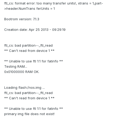
ftl_cs: format error: too many transfer units!, xtrans = 1,part-
>header.NumTrans ferUnits = 1
Bootrom version: 7.1.3
Creation date: Apr 25 2013 - 09:29:19
ftl_cs: bad partition--_ftl_read
** Can't read from device 1 **
** Unable to use ftl 1:1 for fatinfo **
Testing RAM...
0x01000000 RAM OK.
Loading flash:/nos.img ...
ftl_cs: bad partition--_ftl_read
** Can't read from device 1 **
** Unable to use ftl 1:1 for fatinfo **
primary img file does not exist!