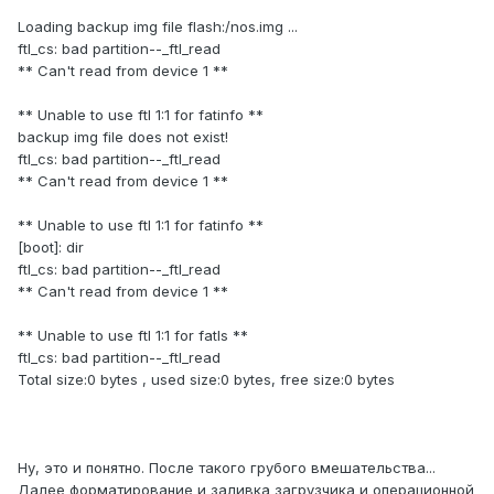
Loading backup img file flash:/nos.img ...
ftl_cs: bad partition--_ftl_read
** Can't read from device 1 **
** Unable to use ftl 1:1 for fatinfo **
backup img file does not exist!
ftl_cs: bad partition--_ftl_read
** Can't read from device 1 **
** Unable to use ftl 1:1 for fatinfo **
[boot]: dir
ftl_cs: bad partition--_ftl_read
** Can't read from device 1 **
** Unable to use ftl 1:1 for fatls **
ftl_cs: bad partition--_ftl_read
Total size:0 bytes , used size:0 bytes, free size:0 bytes
Ну, это и понятно. После такого грубого вмешательства...
Далее форматирование и заливка загрузчика и операционной