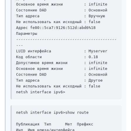
Основное время жизни         : infinite

Состояние DAD                : Основной

Тип адреса                   : Вручную

Не использовать как исходный : false

Адрес fe80::5ca7:9126:512d:abd6%18                  
Параметры

-------------------------------------------
---

LUID интерфейса              : Myserver

Код области                  : 0.18

Допустимое время жизни       : infinite

Основное время жизни         : infinite

Состояние DAD                : Основной

Тип адреса                   : Другое

Не использовать как исходный : false

netsh interface ipv6>
netsh interface ipv6>show route

Публикация  Тип      Мет  Префикс                    
Инд  Имя шлюза/интерфейса
