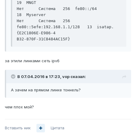
19  MNGT

Нет      Система   256  fe80::/64                  
18  Myserver

Нет      Система   256  
fe80::5efe:192.168.1.1/128   13  isatap.
{E2C1806E-E986-4

B32-870F-31C8484AC15F}
за этили линками сеть ipv6
В 07.04.2016 в 17:23, vop сказал:
А зачем на прямом линке тоннель?
чем плох мой?
Вставить ник
Цитата