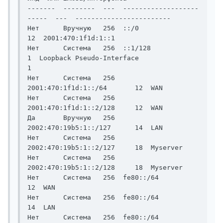
-------  --------  ---  -------------------
-----  ---  ------------------------

Нет      Вручную   256  ::/0                       
12  2001:470:1f1d:1::1

Нет      Система   256  ::1/128                     
1  Loopback Pseudo-Interface

1

Нет      Система   256  
2001:470:1f1d:1::/64       12  WAN

Нет      Система   256  
2001:470:1f1d:1::2/128     12  WAN

Да       Вручную   256  
2002:470:19b5:1::/127      14  LAN

Нет      Система   256  
2002:470:19b5:1::2/127     18  Myserver

Нет      Система   256  
2002:470:19b5:1::2/128     18  Myserver

Нет      Система   256  fe80::/64                  
12  WAN

Нет      Система   256  fe80::/64                  
14  LAN

Нет      Система   256  fe80::/64                  