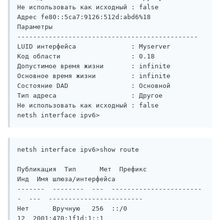
Не использовать как исходный : false

Адрес fe80::5ca7:9126:512d:abd6%18                  
Параметры

----------------------------------------------

LUID интерфейса              : Myserver

Код области                  : 0.18

Допустимое время жизни       : infinite

Основное время жизни         : infinite

Состояние DAD                : Основной

Тип адреса                   : Другое

Не использовать как исходный : false

netsh interface ipv6>
netsh interface ipv6>show route

Публикация  Тип      Мет  Префикс                    
Инд  Имя шлюза/интерфейса

-------  --------  ---  -----------------------
-  ---  ------------------------

Нет      Вручную   256  ::/0                       
12  2001:470:1f1d:1::1
