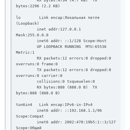
         RX bytes:4734 (4.7 KB)  TX 
bytes:2296 (2.2 KB)

lo        Link encap:Локальная петля 
(Loopback)

         inet addr:127.0.0.1  
Mask:255.0.0.0

         inet6 addr: ::1/128 Scope:Host

         UP LOOPBACK RUNNING  MTU:65536  
Metric:1

         RX packets:12 errors:0 dropped:0 
overruns:0 frame:0

         TX packets:12 errors:0 dropped:0 
overruns:0 carrier:0

         collisions:0 txqueuelen:0

         RX bytes:888 (888.0 B)  TX 
bytes:888 (888.0 B)

tun6in4   Link encap:IPv6-in-IPv4

         inet6 addr: ::192.168.1.1/96 
Scope:Compat

         inet6 addr: 2002:470:19b5:1::3/127 
Scope:Общий
