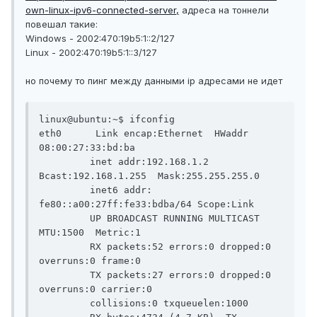
own-linux-ipv6-connected-server,
адреса на тоннели
повешал такие:
Windows - 2002:470:19b5:1::2/127
Linux - 2002:470:19b5:1::3/127
но почему то пинг между данными ip адресами не идет
linux@ubuntu:~$ ifconfig

eth0      Link encap:Ethernet  HWaddr 
08:00:27:33:bd:ba

         inet addr:192.168.1.2  
Bcast:192.168.1.255  Mask:255.255.255.0

         inet6 addr: 
fe80::a00:27ff:fe33:bdba/64 Scope:Link

         UP BROADCAST RUNNING MULTICAST  
MTU:1500  Metric:1

         RX packets:52 errors:0 dropped:0 
overruns:0 frame:0

         TX packets:27 errors:0 dropped:0 
overruns:0 carrier:0

         collisions:0 txqueuelen:1000
