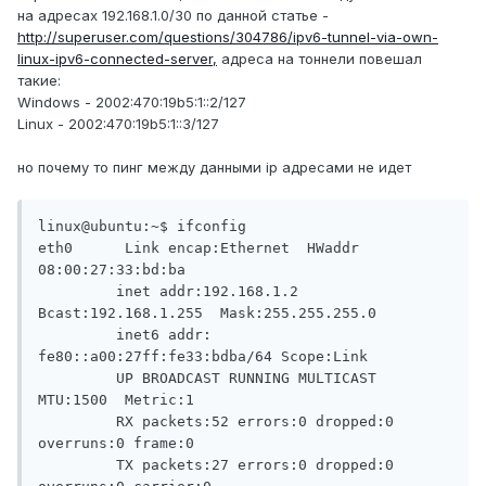
на адресах 192.168.1.0/30 по данной статье -
http://superuser.com/questions/304786/ipv6-tunnel-via-own-
linux-ipv6-connected-server,
адреса на тоннели повешал
такие:
Windows - 2002:470:19b5:1::2/127
Linux - 2002:470:19b5:1::3/127
но почему то пинг между данными ip адресами не идет
linux@ubuntu:~$ ifconfig

eth0      Link encap:Ethernet  HWaddr 
08:00:27:33:bd:ba

         inet addr:192.168.1.2  
Bcast:192.168.1.255  Mask:255.255.255.0

         inet6 addr: 
fe80::a00:27ff:fe33:bdba/64 Scope:Link

         UP BROADCAST RUNNING MULTICAST  
MTU:1500  Metric:1

         RX packets:52 errors:0 dropped:0 
overruns:0 frame:0

         TX packets:27 errors:0 dropped:0 