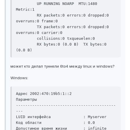
         UP RUNNING NOARP  MTU:1480  
Metric:1

         RX packets:0 errors:0 dropped:0 
overruns:0 frame:0

         TX packets:0 errors:0 dropped:0 
overruns:0 carrier:0

         collisions:0 txqueuelen:0

         RX bytes:0 (0.0 B)  TX bytes:0 
(0.0 B)
может кто делал туннели 6to4 между linux и windows?
Windows:
Адрес 2002:470:19b5:1::2                  
Параметры

-------------------------------------------
---

LUID интерфейса              : Myserver

Код области                  : 0.0

Допустимое время жизни       : infinite
