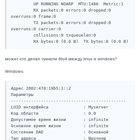
         UP RUNNING NOARP  MTU:1480  Metric:1

         RX packets:0 errors:0 dropped:0 
overruns:0 frame:0

         TX packets:0 errors:0 dropped:0 
overruns:0 carrier:0

         collisions:0 txqueuelen:0

         RX bytes:0 (0.0 B)  TX bytes:0 (0.0 B)
может кто делал туннели 6to4 между linux и windows?
Windows:
Адрес 2002:470:19b5:1::2                  
Параметры

----------------------------------------------

LUID интерфейса              : Myserver

Код области                  : 0.0

Допустимое время жизни       : infinite

Основное время жизни         : infinite

Состояние DAD                : Основной

Тип адреса                   : Вручную
