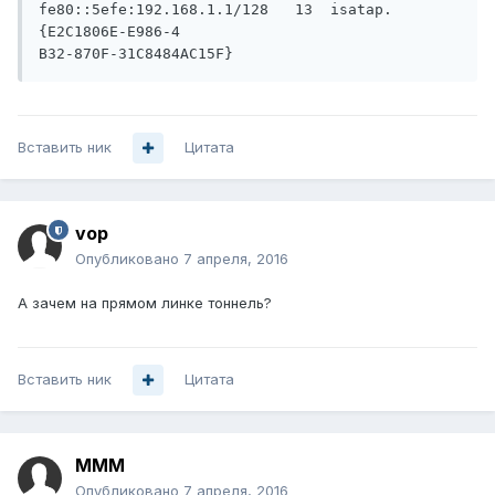
fe80::5efe:192.168.1.1/128   13  isatap.
{E2C1806E-E986-4

B32-870F-31C8484AC15F}
Вставить ник
Цитата
vop
Опубликовано
7 апреля, 2016
А зачем на прямом линке тоннель?
Вставить ник
Цитата
MMM
Опубликовано
7 апреля, 2016