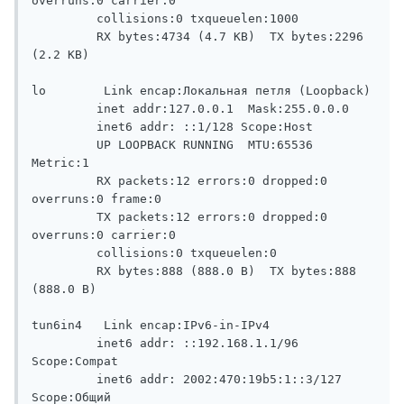
overruns:0 carrier:0

         collisions:0 txqueuelen:1000

         RX bytes:4734 (4.7 KB)  TX bytes:2296 
(2.2 KB)

lo        Link encap:Локальная петля (Loopback)

         inet addr:127.0.0.1  Mask:255.0.0.0

         inet6 addr: ::1/128 Scope:Host

         UP LOOPBACK RUNNING  MTU:65536  
Metric:1

         RX packets:12 errors:0 dropped:0 
overruns:0 frame:0

         TX packets:12 errors:0 dropped:0 
overruns:0 carrier:0

         collisions:0 txqueuelen:0

         RX bytes:888 (888.0 B)  TX bytes:888 
(888.0 B)

tun6in4   Link encap:IPv6-in-IPv4

         inet6 addr: ::192.168.1.1/96 
Scope:Compat

         inet6 addr: 2002:470:19b5:1::3/127 
Scope:Общий
