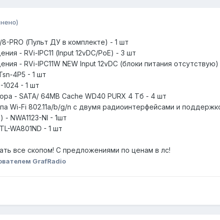
нено)
6/8-PRO (Пульт ДУ в комплекте) - 1 шт
ия - RVi-IPС11 (Input 12vDC/PoE) - 3 шт
ния - RVi-IPС11W NEW Input 12vDC (блоки питания отсутствую) 
 Tsn-4P5 - 1 шт
S-1024 - 1 шт
тора - SATA/ 64MB Cache WD40 PURX 4 Тб - 4 шт
упа Wi-Fi 802.11a/b/g/n с двумя радиоинтерфейсами и поддер
 - NWA1123-NI - 1шт
 TL-WA801ND - 1 шт
ать все скопом! С предложениями по ценам в лс!
ователем GrafRadio