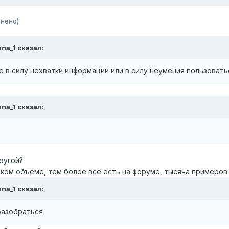
нено)
na_1 сказал:
 в силу нехватки информации или в силу неумения пользоваться
na_1 сказал:
ругой?
аком объёме, тем более всё есть на форуме, тысяча примеров
na_1 сказал:
разобраться