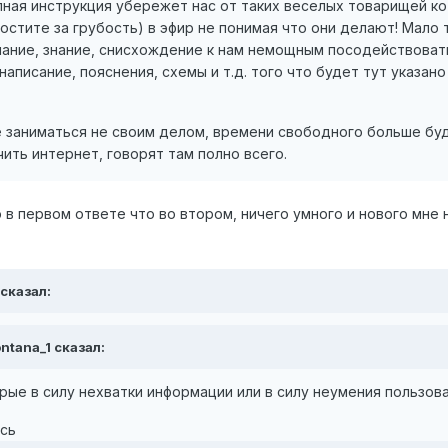
ная инструкция убережет нас от таких веселых товарищей кото
остите за грубость) в эфир не понимая что они делают! Мало
ание, знание, снисхождение к нам немощным посодействовать 
аписание, пояснения, схемы и т.д. того что будет тут указан
е заниматься не своим делом, времени свободного больше бу
ить интернет, говорят там полно всего.
 в первом ответе что во втором, ничего умного и нового мне н
 сказал:
ntana_1 сказал:
ые в силу нехватки информации или в силу неумения пользоват
ись