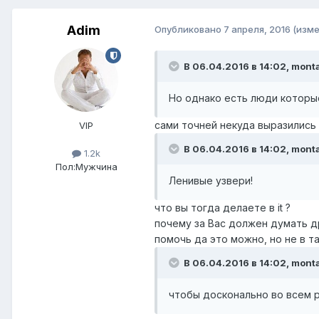
Adim
Опубликовано
7 апреля, 2016
(изме
В 06.04.2016 в 14:02, monta
Но однако есть люди которые
сами точней некуда выразились
VIP
В 06.04.2016 в 14:02, monta
1.2k
Пол:
Мужчина
Ленивые узвери!
что вы тогда делаете в it ?
почему за Вас должен думать д
помочь да это можно, но не в т
В 06.04.2016 в 14:02, monta
чтобы досконально во всем 