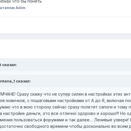
шибках что бы понять
ателем Adim
t сказал:
ntana_1 сказал:
АНЕ! Сразу скажу что не супер силен в настройках этих анте
 новичков, с пошаговыми настройками от А до Я, включая поя
 думаю что в мою сторону сейчас сразу полетят сапоги и тому
 настройке деньги, это все отлично здорово и хорошо!!! Но 
мения пользоваться форумами и так далее.... Ленивые узвери!
достаточно свободного времени чтобы досконально во всем ра