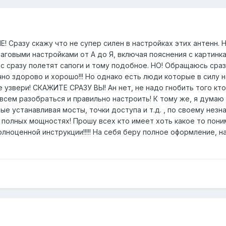
Сразу скажу что не супер силен в настройках этих антенн. Н
говыми настройками от А до Я, включая пояснения с картинками
с сразу полетят сапоги и тому подобное. НО! Обращаюсь сраз
чно здорово и хорошо!!! Но однако есть люди которые в силу 
ые узвери! СКАЖИТЕ СРАЗУ ВЫ! Ан нет, не надо гнобить того к
всем разобраться и правильно настроить! К тому же, я думаю
е устанавливая мосты, точки доступа и т.д. , по своему незна
а полных мощностях! Прошу всех кто имеет хоть какое то пон
лноценной инструкции!!!!! На себя беру полное оформление, на