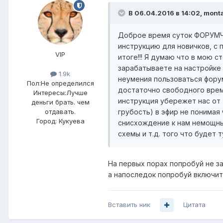
В 06.04.2016 в 14:02, mont
Доброе время суток ФОРУМЧАН
инструкцию для новичков, с 
VIP
итоге!!! Я думаю что в мою 
зарабатываете на настройке 
1.9k
неумения пользоваться форум
Пол:
Не определился
достаточно свободного време
Интересы:
Лучше
инструкция убережет нас от 
деньги брать. чем
грубость) в эфир не понимая
отдавать.
Город:
Кукуева
снисхождение к нам немощным
схемы и т.д. того что будет 
На первых порах попробуй не з
а напоследок попробуй включить
Вставить ник
Цитата