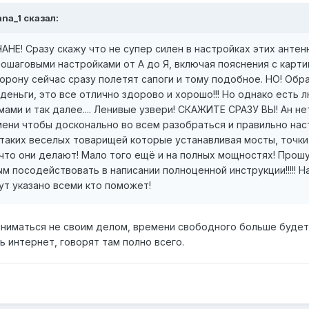
ana_1 сказал:
Е! Сразу скажу что не супер силен в настройках этих антенн
пошаговыми настройками от А до Я, включая пояснения с картин
сторону сейчас сразу полетят сапоги и тому подобное. НО! Обр
деньги, это все отлично здорово и хорошо!!! Но однако есть 
ами и так далее.... Ленивые узвери! СКАЖИТЕ СРАЗУ ВЫ! Ан нет
ни чтобы досконально во всем разобраться и правильно наст
таких веселых товарищей которые устанавливая мосты, точки д
 что они делают! Мало того ещё и на полных мощностях! Прошу
 посодействовать в написании полноценной инструкции!!!!! Н
тут указано всеми кто поможет!
аниматься не своим делом, времени свободного больше будет
 интернет, говорят там полно всего.