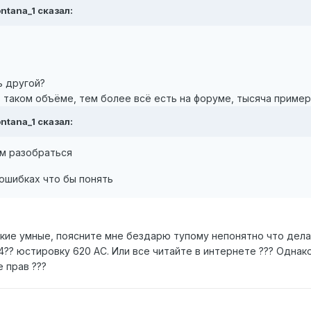
ntana_1 сказал:
ь другой?
в таком объёме, тем более всё есть на форуме, тысяча приме
ntana_1 сказал:
ем разобраться
 ошибках что бы понять
акие умные, поясните мне бездарю тупому непонятно что делаю
.4?? юстировку 620 АС. Или все читайте в интернете ??? Однак
 прав ???