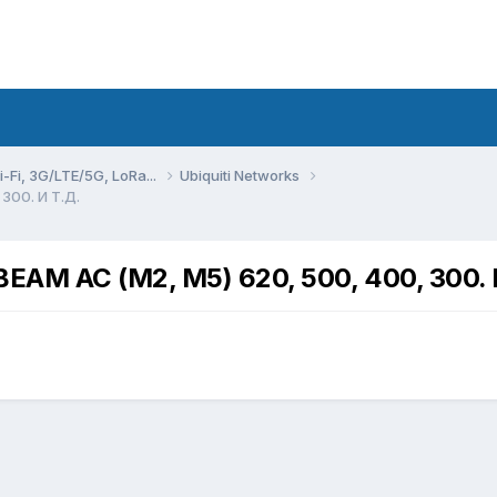
Fi, 3G/LTE/5G, LoRa...
Ubiquiti Networks
00. И Т.Д.
AC (М2, M5) 620, 500, 400, 300. 