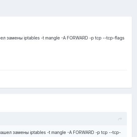
шел замены iptables -t mangle -A FORWARD -p tcp --tcp-flags
 нашел замены iptables -t mangle -A FORWARD -p tcp --tcp-