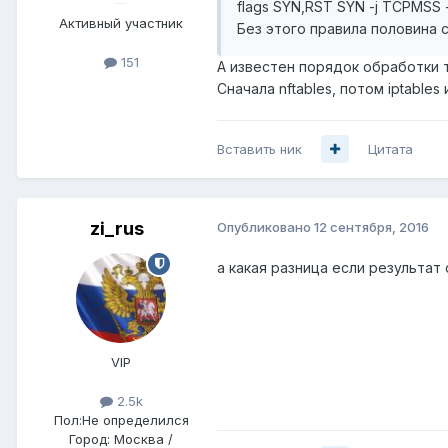
flags SYN,RST SYN -j TCPMSS 
Активный участник
Без этого правила половина 
151
А известен порядок обработки 
Сначала nftables, потом iptables
Вставить ник
Цитата
zi_rus
Опубликовано
12 сентября, 2016
а какая разница если результат
VIP
2.5k
Пол:
Не определился
Город:
Москва /