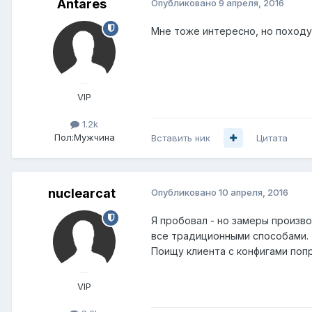
Antares
Опубликовано
9 апреля, 2016
Мне тоже интересно, но походу
VIP
1.2k
Пол:
Мужчина
Вставить ник
Цитата
nuclearcat
Опубликовано
10 апреля, 2016
Я пробовал - но замеры произво
все традиционными способами.
Поищу клиента с конфигами по
VIP