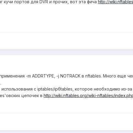
г кучи портов для DVR и прочих, вот эта фича
http://wiki.nftabl
рименения -m ADDRTYPE, -j NOTRACK в nftables. Много еще чег
s
спользования с iptables/ip6tables, которое необходимо из-за
les'овских цепочек в
http://wiki.nftables.org/wiki-nftables/index.p