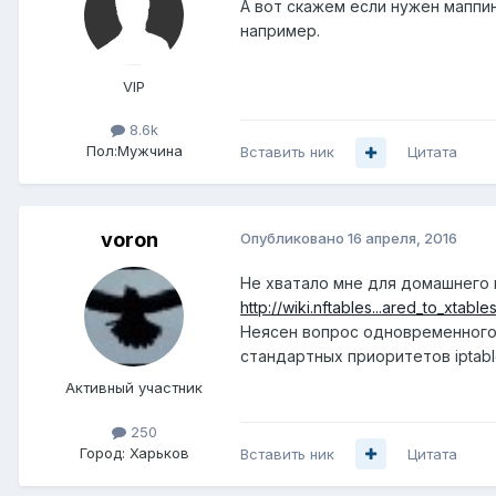
А вот скажем если нужен маппин
например.
VIP
8.6k
Пол:
Мужчина
Вставить ник
Цитата
voron
Опубликовано
16 апреля, 2016
Не хватало мне для домашнего п
http://wiki.nftables...ared_to_xtable
Неясен вопрос одновременного и
стандартных приоритетов iptab
Активный участник
250
Город:
Харьков
Вставить ник
Цитата