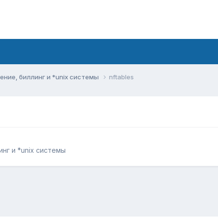
ние, биллинг и *unix системы
nftables
нг и *unix системы