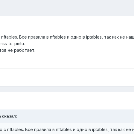
ftables. Все правила в nftables и одно в iptables, так как не на
mss-to-pmtu.
тов не работает.
m сказал:
с nftables. Все правила в nftables и одно в iptables, так как не