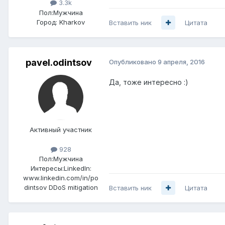
3.3k
Пол:
Мужчина
Город:
Kharkov
Вставить ник
Цитата
pavel.odintsov
Опубликовано
9 апреля, 2016
Да, тоже интересно :)
Активный участник
928
Пол:
Мужчина
Интересы:
LinkedIn:
www.linkedin.com/in/po
dintsov DDoS mitigation
Вставить ник
Цитата