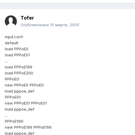
Tofer
Опубликовано
10 марта, 2005
mpd.conf:
default:
load PPPoE0
load PPPoE01
...
load PPPoE199
load PPPoE200
PPPoE0:
new PPPoE0 PPPoE0
load pppoe_def
PPPoE01:
new PPPoE01 PPPoE01
load pppoe_def
...
PPPoE199:
new PPPoE199 PPPoE199
load pppoe_def