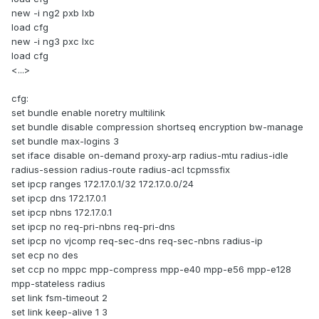
new -i ng2 pxb lxb
load cfg
new -i ng3 pxc lxc
load cfg
<...>
cfg:
set bundle enable noretry multilink
set bundle disable compression shortseq encryption bw-manage
set bundle max-logins 3
set iface disable on-demand proxy-arp radius-mtu radius-idle
radius-session radius-route radius-acl tcpmssfix
set ipcp ranges 172.17.0.1/32 172.17.0.0/24
set ipcp dns 172.17.0.1
set ipcp nbns 172.17.0.1
set ipcp no req-pri-nbns req-pri-dns
set ipcp no vjcomp req-sec-dns req-sec-nbns radius-ip
set ecp no des
set ccp no mppc mpp-compress mpp-e40 mpp-e56 mpp-e128
mpp-stateless radius
set link fsm-timeout 2
set link keep-alive 1 3