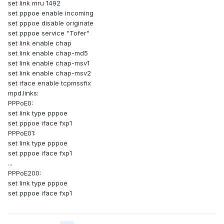
set link mru 1492
set pppoe enable incoming
set pppoe disable originate
set pppoe service "Tofer"
set link enable chap
set link enable chap-md5
set link enable chap-msv1
set link enable chap-msv2
set iface enable tcpmssfix
mpd.links:
PPPoE0:
set link type pppoe
set pppoe iface fxp1
PPPoE01:
set link type pppoe
set pppoe iface fxp1
...
PPPoE200:
set link type pppoe
set pppoe iface fxp1