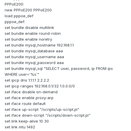
PPPoE200:
new PPPoE200 PPPoE200
load pppoe_def
pppoe_def:
set bundle disable multilink
set bundle enable round-robin
set bundle enable noretry
set bundle mysql_hostname 192.168.1.1
set bundle mysql_database aaa
set bundle mysql_username aaa
set bundle mysql_password aaa
set bundle mysql_sql "SELECT user, password, ip FROM ips
WHERE user='%s'"
set ipcp dns 1.1.1.1 2.2.2.2
set ipcp ranges 192.168.0.1/32 1.0.0.0/0
set iface disable on-demand
set iface enable proxy-arp
set iface route default
set iface up-script "/scripts/up-script.pl"
set iface down-script "/scripts/down-script.pl"
set link keep-alive 10 30
set link mtu 1492