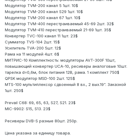
Модулятор TVM-200 канал 5 1шт. 10$
Модулятор TVM-200 канал S29 1шт. 10$
Модулятор TVM-200 канал 67 1шт. 10$
Модулятор TVM-400 перестраиваемый 45-69 2шт. 32$
Модулятор TVM-410 перестраиваемый 21-69 1шт. 35$
Конвертер TVC-100 канал 11 1шт. 23$
Сумматор TVS-104 2шт. 15$
Усилитель TVA-200 5шт. 12$
Рама на 11 модулей 4шт. 6$
МИТРИС-10 Комплектность: модуляторы AVT-300F 10шт,
повышающий конвертер UCA-10, ресиверы аналоговые 10шт.
тарелка d=0,6м, блок питания 12В, рама. 1 комплект 750$
QPSK модулятор MSD-100 2шт. 125$
MTS-100 мультиплексор сдвоенный 8 вх., 2 вых.19". Заказной
1шт. 250$
Prevail C68: 69, 65, 63, S27, S21. 23$
MIC-9902: S15, S13. 23$
Ресиверы DVB-S разные 80шт. 250р.
Цена указана за единицу товара.