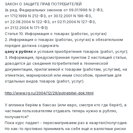
ЗАКОН О ЗАЩИТЕ ПРАВ ПОТРЕБИТЕЛЕЙ
(в ред. Федеральных законов от 09.01.1996 N 2-ФЗ,
от 17.12.1999 N 212-ФЗ, от 30.12.2001 N 196-ФЗ,
от 22.08.2004 N 122-ФЗ, от 02.11.2004 N 127-ФЗ,
от 21.12.2004 N 171-ФЗ)
Статья 10. Информация о товарах (работах, услугах)
2. Информация о товарах (работах, услугах) в обязательном
порядке должна содержать
цену в рублях
и условия приобретения товаров (работ, услуг);
3. Информация, предусмотренная пунктом 2 настоящей статьи,
доводится до сведения потребителей в технической
документации, прилагаемой к товарам (работам, услугам), на
этикетках, маркировкой или иным способом, принятым для
отдельных видов товаров (работ, услуг).
http://www.rg.ru/2004/12/29/potrebitel-dok.html
У аплинка берём в баксах (или евро, смотря кто где берёт), а
частным пользователям отдавать теперь нужно в рублях,
получается?
Пока курс падает - пересматриваем раз в квартал/полугодие.
Но как-то противно принимать на себя ещё и валютные риски