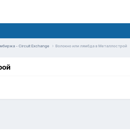
мбиржа - Circuit Exchange
Волокно или лямбда в Металлострой
рой