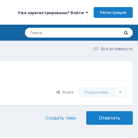
Регистрация
Уже зарегистрированы? Войти
Вся активность
Share
Подписчики
0
Создать тему
Ответить