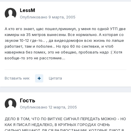
LessM
Опубликовано
9 марта, 2005
А кто его знает, щас пошел,прикинул, у меня по одной УТП две
камеры на 35 метров вынесены. Все нормально. А которая со
звуком 10-12 где-то... , да видеодомофон всю жизнь по лапше
работает, там и поболее... Но про 60 по сектевке, и чтоб
наверняка без помех, это не обещаю, пробовать надо :( Хотя
вообще-то это не расстояние....
Вставить ник
Цитата
Гость
Опубликовано
12 марта, 2005
ДЕЛО В ТОМ, ЧТО ПО ВИТУХЕ СИГНАЛ ПЕРЕДАТЬ МОЖНО - НО
КАК Я ПИСАЛ НЕДАЛЕКО, В КРУПНЫХ ГОРОДАХ ОЧЕНЬ
СИЛЬНО МЕШАЮТ ДВ СВ РАДИОСТАНЦИИ, КОТОРЫЕ ДУЮТ В