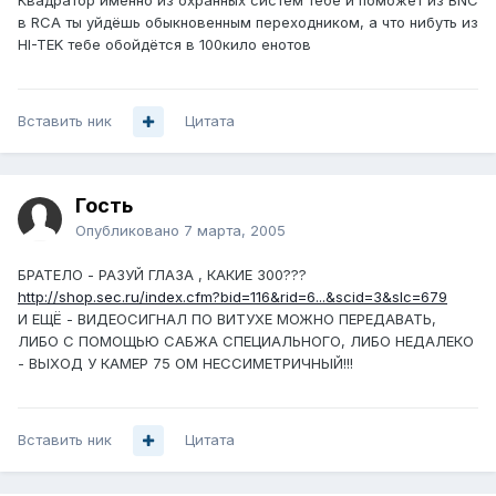
Квадратор именно из охранных систем тебе и поможет из BNC
в RCA ты уйдёшь обыкновенным переходником, а что нибуть из
HI-TEK тебе обойдётся в 100кило енотов
Вставить ник
Цитата
Гость
Опубликовано
7 марта, 2005
БРАТЕЛО - РАЗУЙ ГЛАЗА , КАКИЕ 300???
http://shop.sec.ru/index.cfm?bid=116&rid=6...&scid=3&slc=679
И ЕЩЁ - ВИДЕОСИГНАЛ ПО ВИТУХЕ МОЖНО ПЕРЕДАВАТЬ,
ЛИБО С ПОМОЩЬЮ САБЖА СПЕЦИАЛЬНОГО, ЛИБО НЕДАЛЕКО
- ВЫХОД У КАМЕР 75 ОМ НЕССИМЕТРИЧНЫЙ!!!
Вставить ник
Цитата