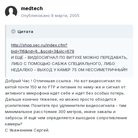
medtech
Опубликовано
8 марта, 2005
Цитата
http://shop.sec.ru/index.cfm?
bid=116&rid=6...&scid=3&slc=679
И ЕЩЁ - ВИДЕОСИГНАЛ ПО ВИТУХЕ МОЖНО ПЕРЕДАВАТЬ,
ЛИБО С ПОМОЩЬЮ САБЖА СПЕЦИАЛЬНОГО, ЛИБО
НЕДАЛЕКО - ВЫХОД У КАМЕР 75 ОМ НЕССИМЕТРИЧНЫЙ!!!
Добрый Час ! Отличныая ссылка . Но вот видеосигнал по
витой почти 150 м по FTP и питание по нему-же и сигнал от
активного микрофона идёт себе и идёт без особых потерь.
Дальше конечно тяжелее, но можно просто обходится
усилителем. Почитате про удлиннители видеосигнала - там
минимальное расстояние 300 метров, иначе завалы и
забросы. И ещё чем определяется выходное сопротивление
камеры?
С Уважением Сергей.