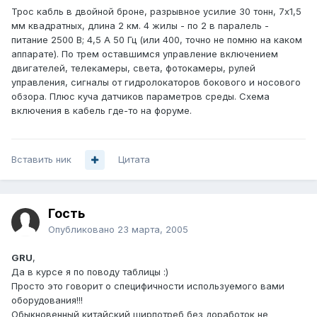
Трос кабль в двойной броне, разрывное усилие 30 тонн, 7х1,5
мм квадратных, длина 2 км. 4 жилы - по 2 в паралель -
питание 2500 В; 4,5 А 50 Гц (или 400, точно не помню на каком
аппарате). По трем оставшимся управление включением
двигателей, телекамеры, света, фотокамеры, рулей
управления, сигналы от гидролокаторов бокового и носового
обзора. Плюс куча датчиков параметров среды. Схема
включения в кабель где-то на форуме.
Вставить ник
Цитата
Гость
Опубликовано
23 марта, 2005
GRU
,
Да в курсе я по поводу таблицы :)
Просто это говорит о специфичности используемого вами
оборудования!!!
Обыкновенный китайский ширпотреб без доработок не