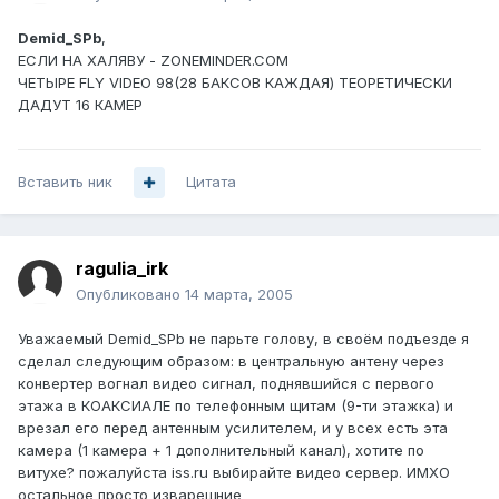
Demid_SPb
,
ЕСЛИ НА ХАЛЯВУ - ZONEMINDER.COM
ЧЕТЫРЕ FLY VIDEO 98(28 БАКСОВ КАЖДАЯ) ТЕОРЕТИЧЕСКИ
ДАДУТ 16 КАМЕР
Вставить ник
Цитата
ragulia_irk
Опубликовано
14 марта, 2005
Уважаемый Demid_SPb не парьте голову, в своём подъезде я
сделал следующим образом: в центральную антену через
конвертер вогнал видео сигнал, поднявшийся с первого
этажа в КОАКСИАЛЕ по телефонным щитам (9-ти этажка) и
врезал его перед антенным усилителем, и у всех есть эта
камера (1 камера + 1 дополнительный канал), хотите по
витухе? пожалуйста iss.ru выбирайте видео сервер. ИМХО
остальное просто изварещние