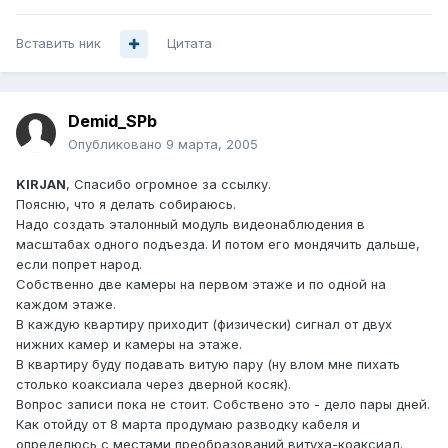
Вставить ник
Цитата
Demid_SPb
Опубликовано
9 марта, 2005
KIRJAN
, Спасибо огромное за ссылку.
Поясню, что я делать собираюсь.
Надо создать эталонный модуль видеонаблюдения в
масштабах одного подъезда. И потом его мондячить дальше,
если попрет народ.
Собственно две камеры на первом этаже и по одной на
каждом этаже.
В каждую квартиру приходит (физически) сигнал от двух
нижних камер и камеры на этаже.
В квартиру буду подавать витую пару (ну влом мне пихать
столько коаксиала через дверной косяк).
Вопрос записи пока не стоит. Собствено это - дело пары дней.
Как отойду от 8 марта продумаю разводку кабеля и
определюсь c местами преобразований витуха-коаксиал.