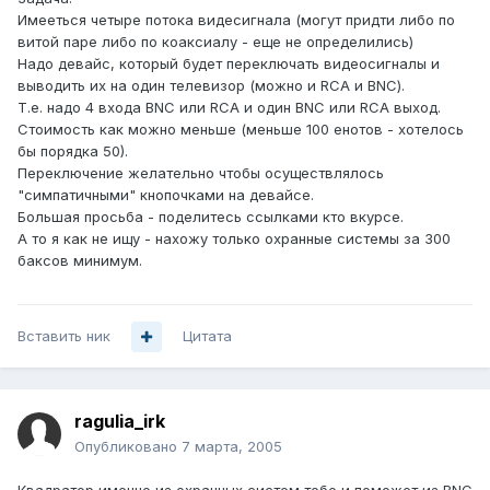
Имееться четыре потока видесигнала (могут придти либо по
витой паре либо по коаксиалу - еще не определились)
Надо девайс, который будет переключать видеосигналы и
выводить их на один телевизор (можно и RCA и BNC).
Т.е. надо 4 входа BNC или RCA и один BNC или RCA выход.
Стоимость как можно меньше (меньше 100 енотов - хотелось
бы порядка 50).
Переключение желательно чтобы осуществлялось
"симпатичными" кнопочками на девайсе.
Большая просьба - поделитесь ссылками кто вкурсе.
А то я как не ищу - нахожу только охранные системы за 300
баксов минимум.
Вставить ник
Цитата
ragulia_irk
Опубликовано
7 марта, 2005